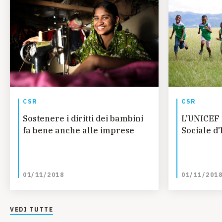
CSR
CSR
Sostenere i diritti dei bambini
L'UNICEF 
fa bene anche alle imprese
Sociale d
01/11/2018
01/11/201
VEDI TUTTE