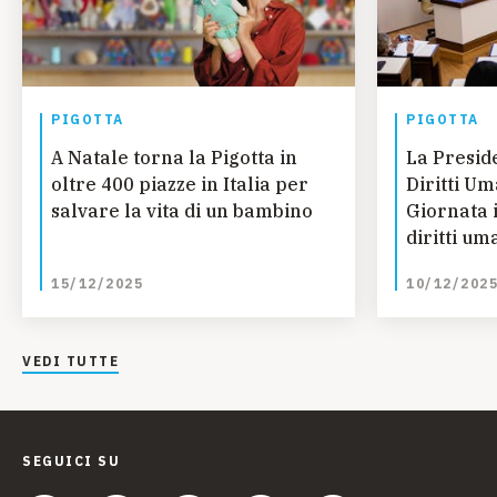
PIGOTTA
PIGOTTA
A Natale torna la Pigotta in
La Presi
oltre 400 piazze in Italia per
Diritti Um
salvare la vita di un bambino
Giornata 
diritti um
dell’UNIC
15/12/2025
10/12/202
VEDI TUTTE
SEGUICI SU