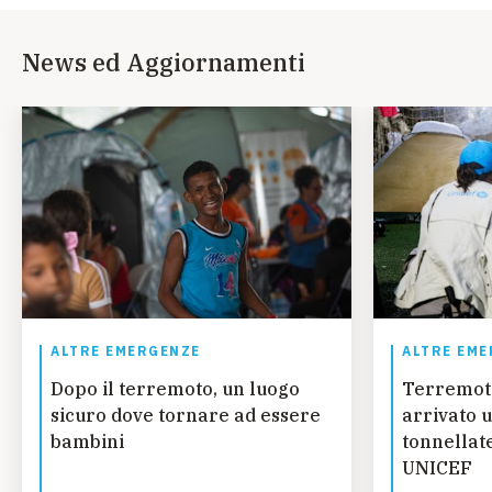
News ed Aggiornamenti
ALTRE EMERGENZE
ALTRE EME
Dopo il terremoto, un luogo
Terremot
sicuro dove tornare ad essere
arrivato u
bambini
tonnellate
UNICEF