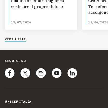
quando orientarsi significa
CNCA pres
costruire il proprio futuro
Terreferm
accolgono
curano
15/07/2026
17/06/202
VEDI TUTTE
SEGUICI SU
UNICEF ITALIA