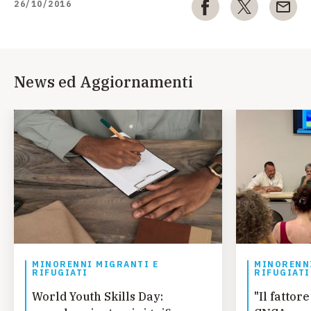
26/10/2016
News ed Aggiornamenti
MINORENNI MIGRANTI E
MINORENNI
RIFUGIATI
RIFUGIATI
World Youth Skills Day:
"Il fatto