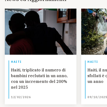
HAITI
HAITI
Haiti, triplicato il numero di
Haiti, il 
bambini reclutati in un anno,
sfollati è
con un incremento del 200%
un anno
nel 2025
12/02/2026
09/10/202