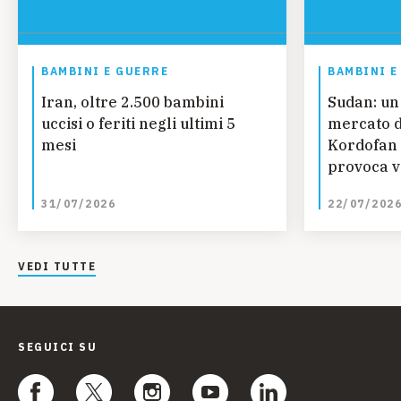
BAMBINI E GUERRE
BAMBINI E
Iran, oltre 2.500 bambini
Sudan: un
uccisi o feriti negli ultimi 5
mercato d
mesi
Kordofan 
provoca vi
bambini
31/07/2026
22/07/202
VEDI TUTTE
SEGUICI SU