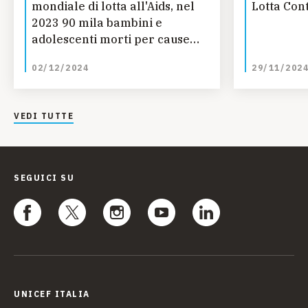
mondiale di lotta all'Aids, nel
Lotta Cont
2023 90 mila bambini e
adolescenti morti per cause
legate all’AIDS
02/12/2024
29/11/202
VEDI TUTTE
SEGUICI SU
UNICEF ITALIA