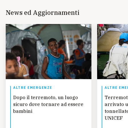
News ed Aggiornamenti
ALTRE EMERGENZE
ALTRE EME
Dopo il terremoto, un luogo
Terremot
sicuro dove tornare ad essere
arrivato u
bambini
tonnellate
UNICEF