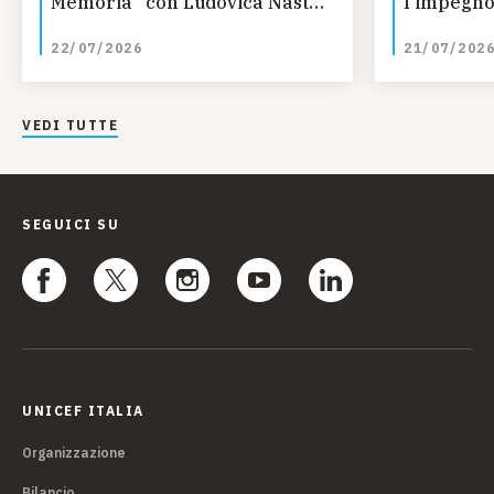
Memoria” con Ludovica Nasti
l’impegno
e Valeria Altobelli
22/07/2026
21/07/202
VEDI TUTTE
SEGUICI SU
UNICEF ITALIA
Organizzazione
Bilancio