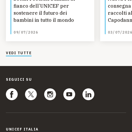
fianco dell’UNICEF per
consegna 
sostenere il futuro dei
raccolti a
bambini in tutto il mondo
Capodann
09/07/2026
03/07/202
VEDI TUTTE
SEGUICI SU
UNICEF ITALIA