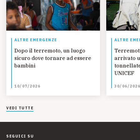
ALTRE EMERGENZE
ALTRE EME
Dopo il terremoto, un luogo
Terremot
sicuro dove tornare ad essere
arrivato u
bambini
tonnellate
UNICEF
10/07/2026
30/06/202
VEDI TUTTE
SEGUICI SU