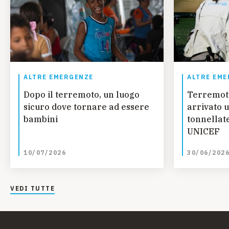
ALTRE EMERGENZE
ALTRE EME
Dopo il terremoto, un luogo
Terremot
sicuro dove tornare ad essere
arrivato u
bambini
tonnellate
UNICEF
10/07/2026
30/06/202
VEDI TUTTE