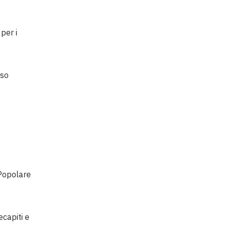
per i
sso
 Popolare
ecapiti e