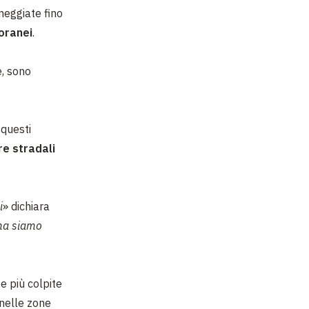
neggiate fino
oranei
.
e, sono
 questi
re stradali
i
» dichiara
 ma siamo
e più colpite
 nelle zone