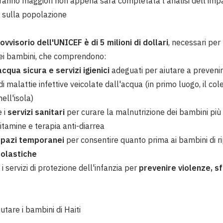
ranno maggiori non appena sarà completata l'analisi dell’imp
 sulla popolazione
ovvisorio dell'UNICEF è di 5 milioni di dollari
, necessari per
ei bambini, che comprendono:
acqua sicura e servizi igienici
adeguati per aiutare a prevenir
di malattie infettive veicolate dall'acqua (in primo luogo, il cole
ell'isola)
e i
servizi sanitari
per curare la malnutrizione dei bambini più 
itamine e terapia anti-diarrea
spazi temporanei
per consentire quanto prima ai bambini di r
colastiche
i servizi di protezione dell'infanzia per
prevenire violenze, 
tare i bambini di Haiti