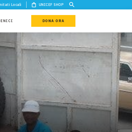
itati Locali
UNICEF SHOP
IENICI
DONA ORA