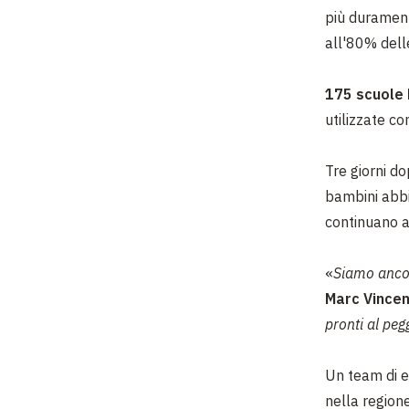
più durament
all'80% delle
175 scuole 
utilizzate co
Tre giorni d
bambini abbi
continuano a
«
Siamo ancor
Marc Vincen
pronti al peg
Un team di 
nella region