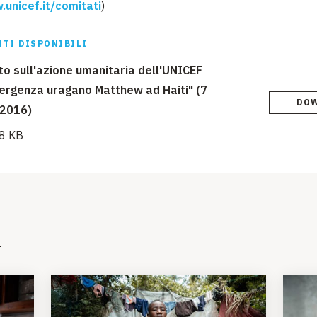
unicef.it/comitati
)
TI DISPONIBILI
o sull'azione umanitaria dell'UNICEF
ergenza uragano Matthew ad Haiti" (7
DO
 2016)
8 KB
i