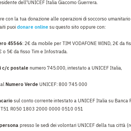
Presidente dell'UNICEF Italia Giacomo Guerrera.
ire con la tua donazione alle operazioni di soccorso umanitario 
aiti puoi
donare online
su questo sito oppure con:
ero 45566
: 2€ da mobile per TIM VODAFONE WIND, 2€ da fi
 o 5€ da fisso Tim e Infostrada.
i c/c postale
numero 745.000, intestato a UNICEF Italia,
 al
Numero Verde
UNICEF: 800 745 000
ncario
sul conto corrente intestato a UNICEF Italia su Banca
N IT51 R050 1803 2000 0000 0510 051
 persona
presso le sedi dei volontari UNICEF della tua città (r