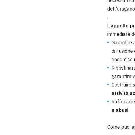
necessari sa
dell’uragano
.
L'appello pr
immediate d
Garantire
diffusione 
endemico n
Ripristinar
garantire v
Costruire
attività s
Rafforzare 
e abusi
.
Come puoi aiu