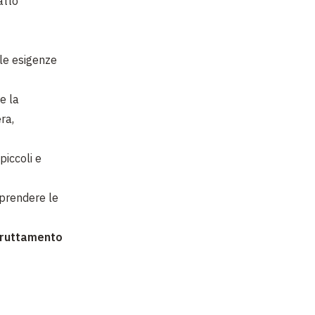
atto
 le esigenze
e la
ra,
piccoli e
iprendere le
sfruttamento