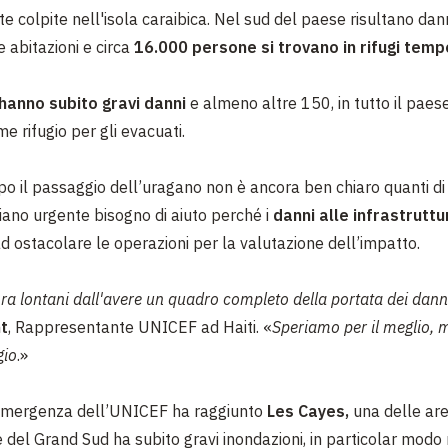
e colpite nell'isola caraibica. Nel sud del paese risultano dan
 abitazioni e circa
16.000 persone si trovano in rifugi temp
hanno subito gravi danni
e almeno altre 150, in tutto il paes
me rifugio per gli evacuati.
opo il passaggio dell’uragano non è ancora ben chiaro quanti di
ano urgente bisogno di aiuto perché i
danni alle infrastruttu
d ostacolare le operazioni per la valutazione dell’impatto.
a lontani dall'avere un quadro completo della portata dei dann
t
, Rappresentante UNICEF ad Haiti. «
Speriamo per il meglio,
gio
.»
emergenza dell’UNICEF ha raggiunto
Les Cayes,
una delle are
e del Grand Sud ha subito gravi inondazioni, in particolar modo