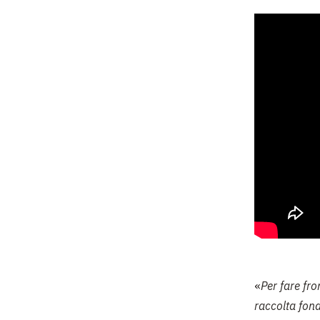
«
Per fare fr
raccolta fond