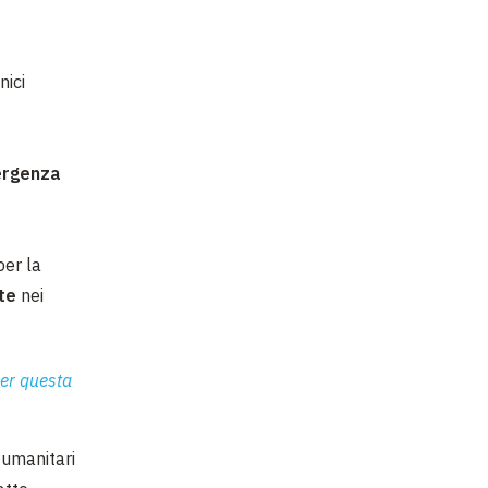
nici
ergenza
per la
te
nei
per questa
i umanitari