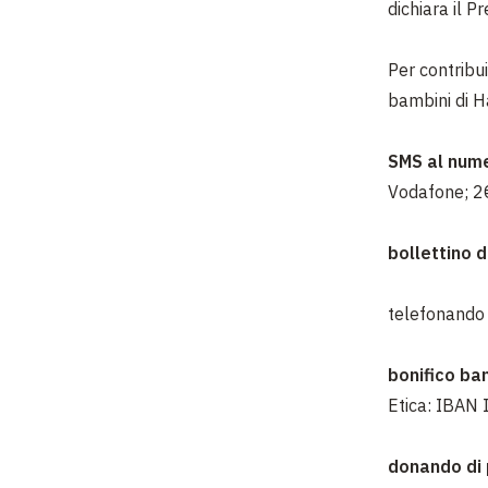
dichiara il 
Per contribu
bambini di H
SMS al num
Vodafone; 2€
bollettino d
telefonando
bonifico ba
Etica: IBA
donando di