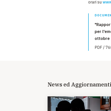
orari su
www.
DOCUMEN
"Rapport
per l'em
ottobre
PDF / 76
News ed Aggiornament