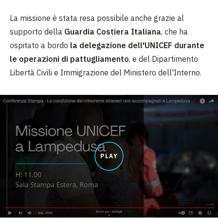
La missione è stata resa possibile anche grazie al
supporto della
Guardia Costiera Italiana
, che ha
ospitato a bordo
la delegazione dell'UNICEF durante
le operazioni di pattugliamento
, e del Dipartimento
Libertà Civili e Immigrazione del Ministero dell'Interno.
PLAY