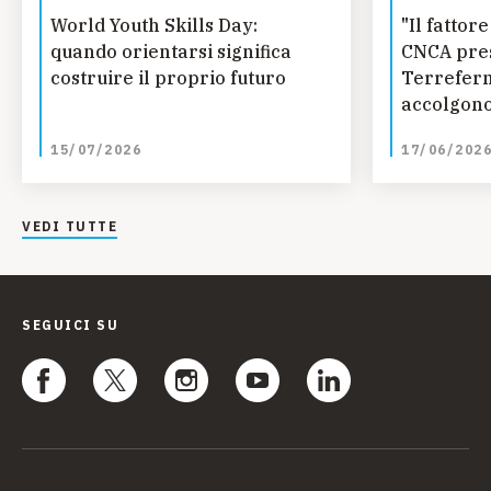
World Youth Skills Day:
"Il fatto
quando orientarsi significa
CNCA pres
costruire il proprio futuro
Terreferm
accolgono
curano
15/07/2026
17/06/202
VEDI TUTTE
SEGUICI SU