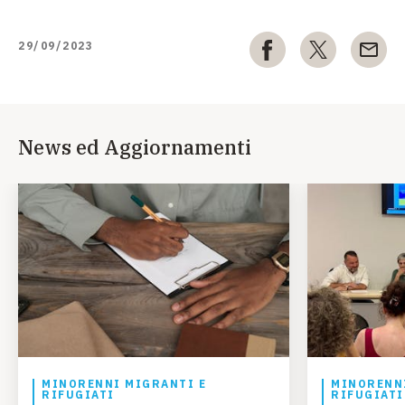
29/09/2023
News ed Aggiornamenti
MINORENNI MIGRANTI E
MINORENNI
RIFUGIATI
RIFUGIATI