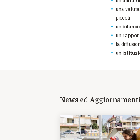
un’
unità d
una valuta
piccoli
un
bilanci
un
rapport
la diffusio
un
’istitu
News ed Aggiornament