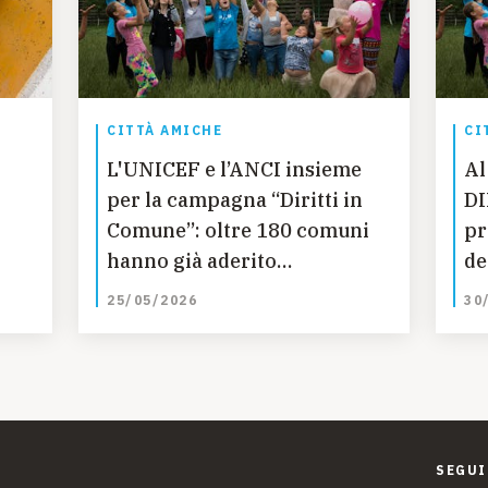
CITTÀ AMICHE
CI
L'UNICEF e l’ANCI insieme
Al
per la campagna “Diritti in
DI
Comune”: oltre 180 comuni
pr
hanno già aderito
de
all’iniziativa
25/05/2026
30
SEGUI