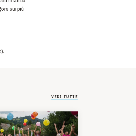
 dell’infanzia
gore sui più
).
VEDI TUTTE