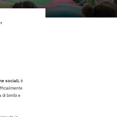
"
he sociali,
è
fficialmente
 di bimbi e