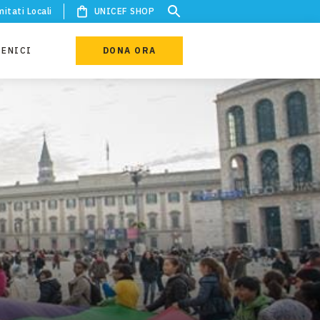
itati Locali
UNICEF SHOP
IENICI
DONA ORA