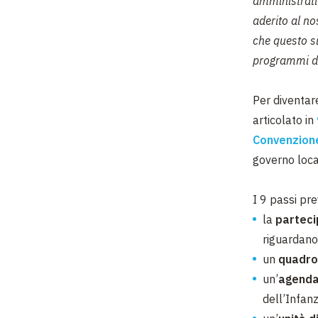
amministrativ
aderito al n
che questo sia
programmi dec
Per diventar
articolato in
Convenzione
governo loca
I 9 passi pr
la
parteci
riguardano
un
quadro
un’
agend
dell’Infanz