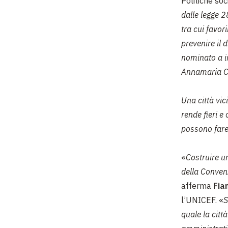
Politiche soci
dalle legge 2
tra cui favor
prevenire il 
nominato a in
Annamaria C
Una città vic
rende fieri e
possono fare
«
Costruire un
della Convenz
afferma
Fia
l’UNICEF. «
S
quale la città