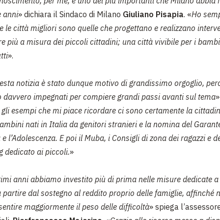
noscimento, per me, è uno dei più importanti che Milano abbia r
e anni
» dichiara il Sindaco di Milano
Giuliano Pisapia
. «
Ho sem
 le città migliori sono quelle che progettano e realizzano interve
 più a misura dei piccoli cittadini; una città vivibile per i bambi
tti
».
esta notizia è stato dunque motivo di grandissimo orgoglio, perc
o davvero impegnati per compiere grandi passi avanti sul tema
»
 gli esempi che mi piace ricordare ci sono certamente la cittadi
ambini nati in Italia da genitori stranieri e la nomina del Garante 
a e l’Adolescenza. E poi il Muba, i Consigli di zona dei ragazzi e d
g dedicato ai piccoli.
»
ltimi anni abbiamo investito più di prima nelle misure dedicate 
 partire dal
sostegno al reddito proprio delle famiglie, affinché 
 sentire maggiormente il peso delle difficoltà
» spiega l’assessore