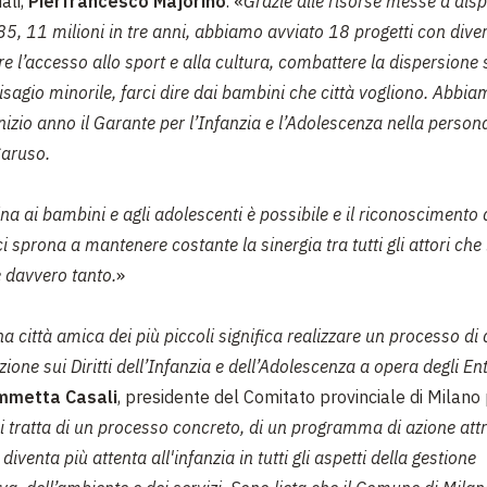
ali,
Pierfrancesco Majorino
. «
Grazie alle risorse messe a dis
85, 11 milioni in tre anni, abbiamo avviato 18 progetti con divers
ire l’accesso allo sport e alla cultura, combattere la dispersione 
disagio minorile, farci dire dai bambini che città vogliono. Abbia
izio anno il Garante per l’Infanzia e l’Adolescenza nella person
aruso.
ina ai bambini e agli adolescenti è possibile e il riconoscimento
 ci sprona a mantenere costante la sinergia tra tutti gli attori ch
 davvero tanto.
»
a città amica dei più piccoli significa realizzare un processo di
ione sui Diritti dell’Infanzia e dell’Adolescenza a opera degli Ent
mmetta Casali
, presidente del Comitato provinciale di Milano
i tratta di un processo concreto, di un programma di azione attr
 diventa più attenta all'infanzia in tutti gli aspetti della gestione