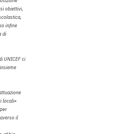
posizione
i obiettivi,
scolastica,
mo infine
a di
 di UNICEF ci
e insieme
 attuazione
i locali
»
 per
averso il