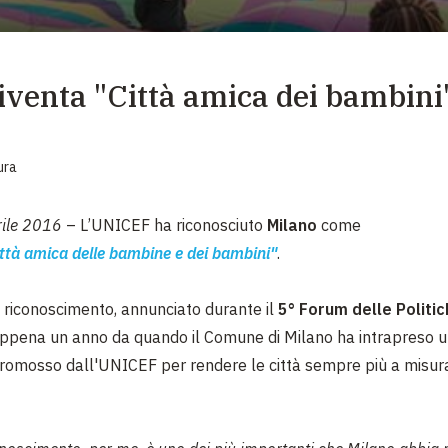
EMERGENZE
GRANDI DONAZIONI
iventa "Città amica dei bambini
DIVERSI MODI PER DONARE. SCEGLI IL PIÙ
COMODO PER TE
ura
rile 2016
– L’UNICEF ha riconosciuto
Milano
come
ttà amica delle bambine e dei bambini"
.
 riconoscimento, annunciato durante il
5° Forum delle Politic
appena un anno da quando il Comune di Milano ha intrapreso u
promosso dall'UNICEF per rendere le città sempre più a misura