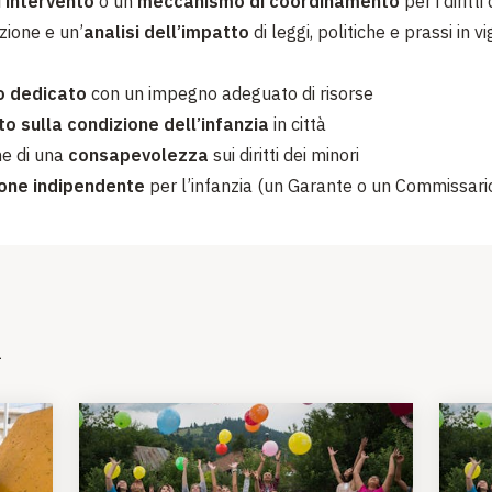
i intervento
o un
meccanismo di coordinamento
per i diritti
zione e un’
analisi dell’impatto
di leggi, politiche e prassi in vi
o dedicato
con un impegno adeguato di risorse
o sulla condizione dell’infanzia
in città
ne di una
consapevolezza
sui diritti dei minori
zione indipendente
per l’infanzia (un Garante o un Commissario
i