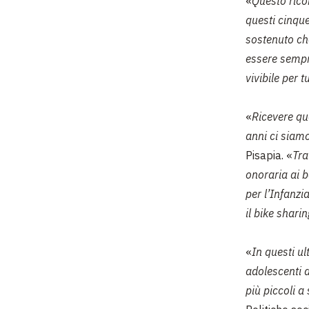
«
Questo rico
questi cinqu
sostenuto che
essere sempre
vivibile per tu
«
Ricevere qu
anni ci siam
Pisapia. «
Tra
onoraria ai b
per l’Infanzi
il bike sharin
«
In questi u
adolescenti a
più piccoli a