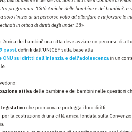
a, dell’ambiente e dei servizi. Sono lieta che il Comune di Mila
ostro programma ‘Città Amiche delle bambine e dei bambini’, e 
 solo l’inizio di un percorso volto ad allargare e rinforzare le ini
linati in ottica di diritti degli under 18
».
e ‘Amica dei bambini’ una città deve avviare un percorso di att
9 passi
, definiti dall'UNICEF sulla base alla
 ONU sui diritti dell’infanzia e dell'adolescenza
in un cont
le.
evedono:
pazione attiva
delle bambine e dei bambini nelle questioni ch
 legislativo
che promuova e protegga i loro diritti
a
per la costruzione di una città amica fondata sulla Convenzione
ia