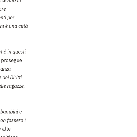
icevuto in
pre
nti per
ni è una città
hé in questi
 prosegue
nanza
dei Diritti
elle ragazze,
a bambini e
non fossero i
 alle