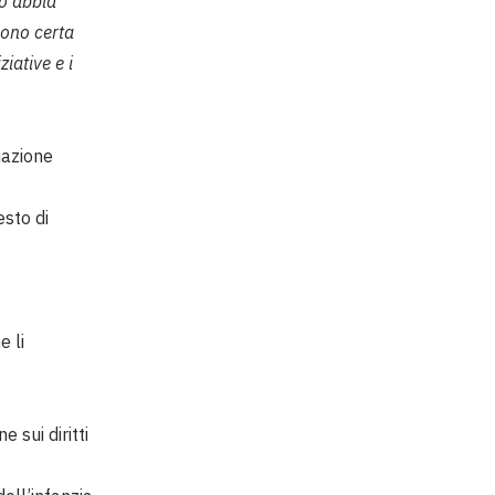
no abbia
sono certa
ziative e i
uazione
esto di
e li
 sui diritti