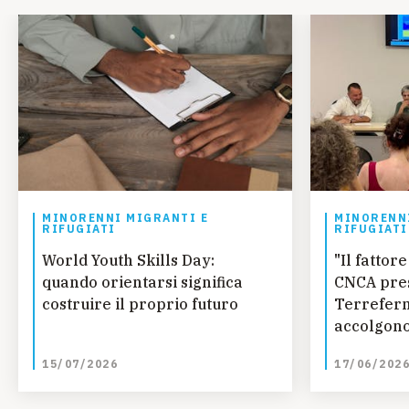
MINORENNI MIGRANTI E
MINORENNI
RIFUGIATI
RIFUGIATI
World Youth Skills Day:
"Il fatto
quando orientarsi significa
CNCA pres
costruire il proprio futuro
Terreferm
accolgono
curano
15/07/2026
17/06/202