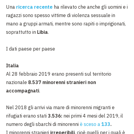
Una
ricerca recente
ha rilevato che anche gli uomini e i
ragazzi sono spesso vittime di violenza sessuale in
mano a gruppi armati, mentre sono rapiti o imprigionati,
soprattutto in
Libia
.
I dati paese per paese
Italia
Al 28 febbraio 2019 erano presenti sul territorio
nazionale
8.537 minorenni stranieri non
accompagnati
.
Nel 2018 gli arrivi via mare di minorenni migranti e
rifugiati erano stati
3.536:
nei primi 4 mesi del 2019, il
numero degli sbarchi di minorenni
è sceso a
133
.
I minorenni stranieri
irreperibili
, cioè quelli per i quali è