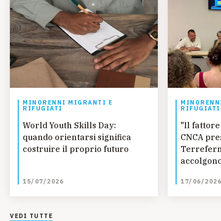
MINORENNI MIGRANTI E
MINORENNI
RIFUGIATI
RIFUGIATI
World Youth Skills Day:
"Il fatto
quando orientarsi significa
CNCA pres
costruire il proprio futuro
Terreferm
accolgono
curano
15/07/2026
17/06/202
VEDI TUTTE