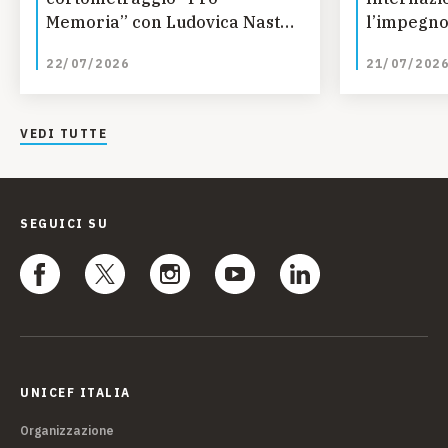
Memoria” con Ludovica Nasti
l’impegno
e Valeria Altobelli
22/07/2026
21/07/202
VEDI TUTTE
SEGUICI SU
UNICEF ITALIA
Organizzazione