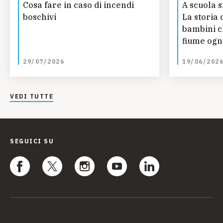
Cosa fare in caso di incendi
A scuola s
boschivi
La storia 
bambini c
fiume ogn
studiare 
29/07/2026
19/06/202
Guinea
VEDI TUTTE
SEGUICI SU