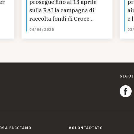
er
prosegue fino al 13 aprile
pr
sulla RAI la campagna di
ai
raccolta fondi di Croce
e 
Rossa Italiana, UNICEF e
Y
04/04/2025
03
UNHCR
SEGUI
OSA FACCIAMO
VOLONTARIATO