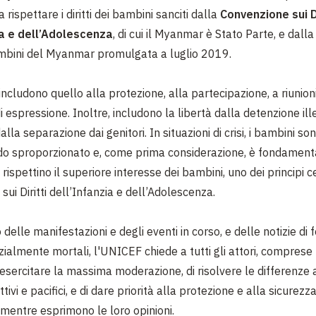
a rispettare i diritti dei bambini sanciti dalla
Convenzione sui Di
ia e dell’Adolescenza
, di cui il Myanmar è Stato Parte, e dall
Bambini del Myanmar promulgata a luglio 2019.
i includono quello alla protezione, alla partecipazione, a riunion
di espressione. Inoltre, includono la libertà dalla detenzione il
dalla separazione dai genitori. In situazioni di crisi, i bambini s
odo sproporzionato e, come prima considerazione, è fondament
i rispettino il superiore interesse dei bambini, uno dei principi c
ui Diritti dell’Infanzia e dell’Adolescenza.
delle manifestazioni e degli eventi in corso, e delle notizie di f
ialmente mortali, l'UNICEF chiede a tutti gli attori, comprese 
i esercitare la massima moderazione, di risolvere le differenze 
tivi e pacifici, e di dare priorità alla protezione e alla sicurez
 mentre esprimono le loro opinioni.