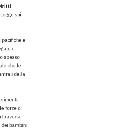
ritti
a Legge sui
i pacifiche e
legale o
ono spesso
ale che le
entrali della
erimenti,
le forze di
attraverso
za dei bambini