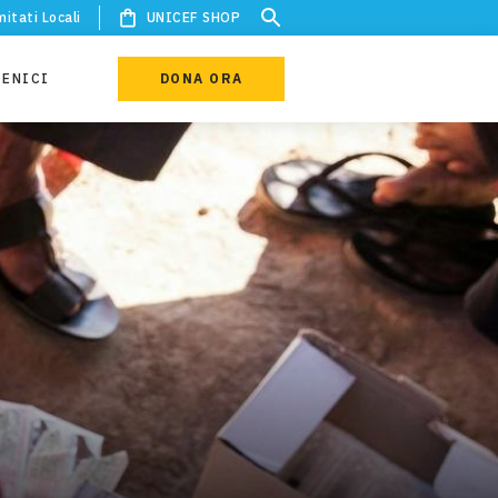
itati Locali
UNICEF SHOP
IENICI
DONA ORA