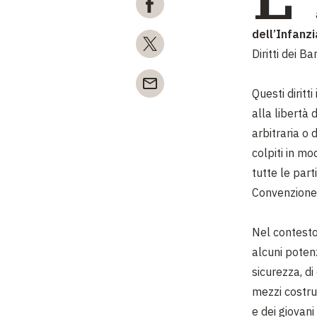
dell’Infanz
Diritti dei 
Questi diritt
alla libertà 
arbitraria o 
colpiti in m
tutte le part
Convenzione s
Nel contesto 
alcuni potenz
sicurezza, d
mezzi costrut
e dei giovani