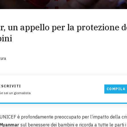
EMERGENZE
GRANDI DONAZIONI
 un appello per la protezione dei
DIVERSI MODI PER DONARE. SCEGLI IL PIÙ
COMODO PER TE
ini
tura
ISCRIVITI
COMPILA 
Se sei un giornalista
UNICEF è profondamente preoccupato per l’impatto della crisi
Myanmar
sul benessere dei bambini e ricorda a tutte le parti i