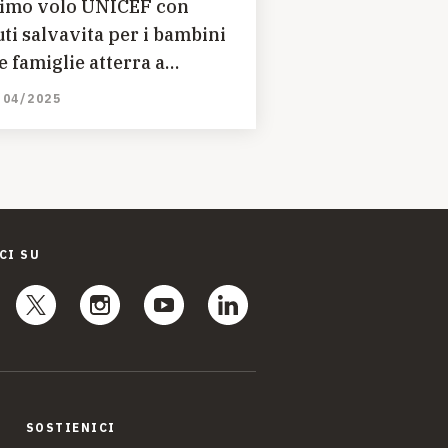
imo volo UNICEF con
uti salvavita per i bambini
le famiglie atterra a
angon
/04/2025
CI SU
SOSTIENICI