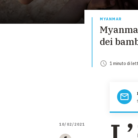
MYANMAR
Myanmar,
dei bamb
1
minuto
di let
L’
10/02/2021