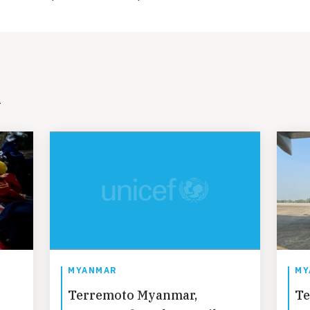
i
MYANMAR
MY
Terremoto Myanmar,
Te