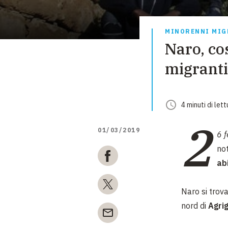
MINORENNI MIG
Naro, cos
migranti 
4
minuti
di lett
2
01/03/2019
6 
not
ab
Naro si trova
nord di
Agri