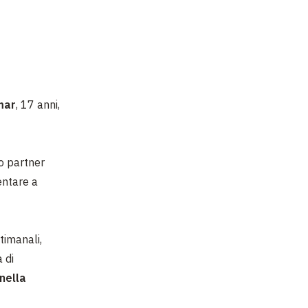
ar
, 17 anni,
uo partner
entare a
timanali,
à di
nella