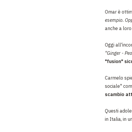
Omar è ottim
esempio. Opp
anche a loro
Oggi all'inc
"Ginger - Pe
"fusion" si
Carmelo spie
sociale" come
scambio att
Questi adoles
in Italia, in