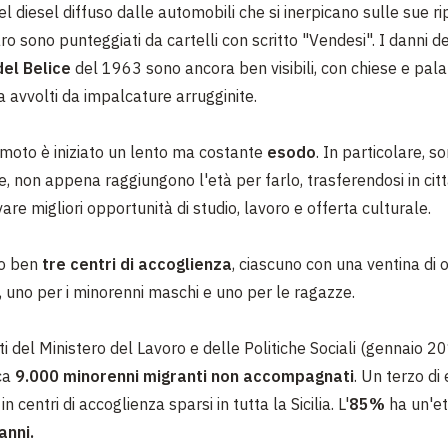
l diesel diffuso dalle automobili che si inerpicano sulle sue rip
ro sono punteggiati da cartelli con scritto "Vendesi". I danni d
el Belice
del 1963 sono ancora ben visibili, con chiese e pala
a avvolti da impalcature arrugginite.
emoto è iniziato un lento ma costante
esodo
. In particolare, so
, non appena raggiungono l'età per farlo, trasferendosi in cit
re migliori opportunità di studio, lavoro e offerta culturale.
no ben
tre centri di accoglienza
, ciascuno con una ventina di o
i, uno per i minorenni maschi e uno per le ragazze.
i del Ministero del Lavoro e delle Politiche Sociali (gennaio 201
rca
9.000 minorenni migranti non accompagnati
. Un terzo di 
n centri di accoglienza sparsi in tutta la Sicilia. L'
85%
ha un'e
anni.