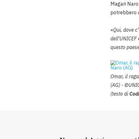
Magari Naro 
potrebbero a
«
Qui, dove c'
dell'UNICEF 
questo paese
Omar, il raga
(AG) - ©UNI
(testo di
Codi