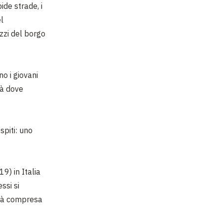
ide strade, i
el
zzi del borgo
no i giovani
tà dove
spiti: uno
9) in Italia
essi si
tà compresa