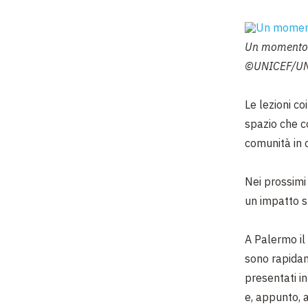
Un momento 
©UNICEF/UN0
Le lezioni co
spazio che c
comunità in cu
Nei prossimi 
un impatto s
A Palermo i
sono rapidame
presentati i
e, appunto, 