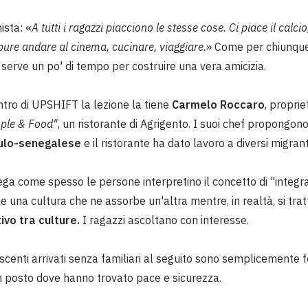
ista:
«
A tutti i ragazzi piacciono le stesse cose. Ci piace il calcio
ure andare al cinema, cucinare, viaggiare.
»
Come per chiunque 
 serve un po' di tempo per costruire una vera amicizia.
ontro di UPSHIFT la lezione la tiene
Carmelo Roccaro
, proprie
ople & Food"
, un ristorante di Agrigento. I suoi chef propongo
culo-senegalese
e il ristorante ha dato lavoro a diversi migrant
ga come spesso le persone interpretino il concetto di "integr
 una cultura che ne assorbe un'altra mentre, in realtà, si trat
ivo tra culture.
I ragazzi ascoltano con interesse.
centi arrivati senza familiari al seguito sono semplicemente fel
 un posto dove hanno trovato pace e sicurezza.