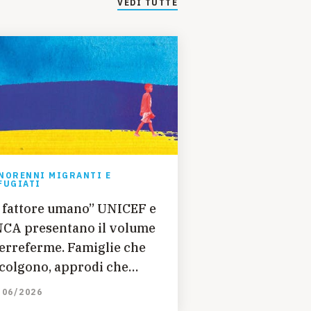
VEDI TUTTE
NORENNI MIGRANTI E
FUGIATI
l fattore umano” UNICEF e
CA presentano il volume
erreferme. Famiglie che
colgono, approdi che
rano”
/06/2026