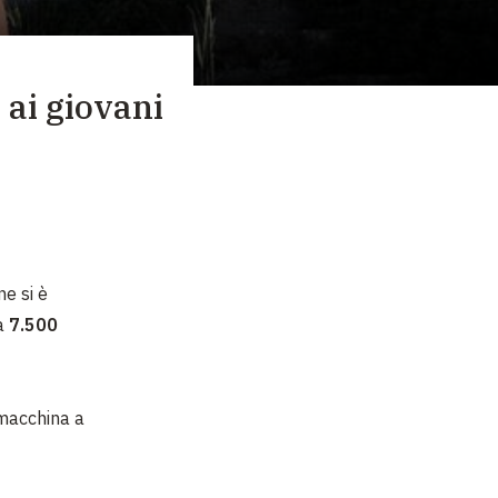
 ai giovani
e si è
na
7.500
i macchina a