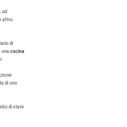
, ad
altro,
tario di
no una
cucina
i.
azione
ta di uno
ici di stare