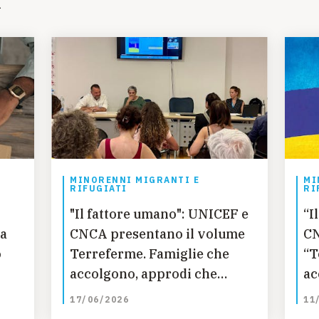
i
MINORENNI MIGRANTI E
MI
RIFUGIATI
RI
"Il fattore umano": UNICEF e
“I
ca
CNCA presentano il volume
CN
o
Terreferme. Famiglie che
“T
accolgono, approdi che
ac
curano
cu
17/06/2026
11