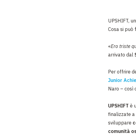
UPSHIFT, una
Cosa si può f
«
Ero triste 
arrivato dal
Per offrire d
Junior Achi
Naro – così 
UPSHIFT
è 
finalizzate a 
sviluppare
c
comunità o