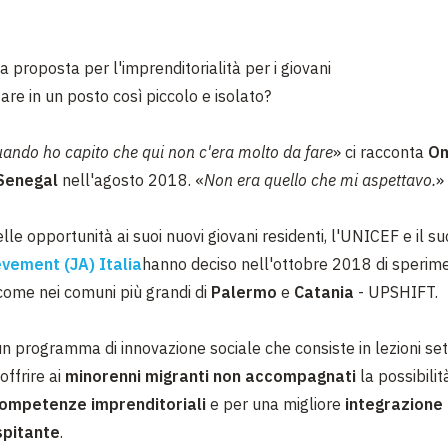
 proposta per l'imprenditorialità per i giovani
are in un posto così piccolo e isolato?
quando ho capito che qui non c'era molto da fare
» ci racconta
Om
Senegal
nell'agosto 2018. «
Non era quello che mi aspettavo.
»
elle opportunità ai suoi nuovi giovani residenti, l'UNICEF e il s
evement (JA) Italia
hanno deciso nell'ottobre 2018 di sperim
come nei comuni più grandi di
Palermo
e
Catania
- UPSHIFT.
un programma di innovazione sociale che consiste in lezioni set
offrire ai
minorenni migranti non accompagnati
la possibilit
ompetenze imprenditoriali
e per una migliore
integrazione 
spitante
.