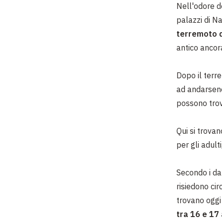
Nell'odore de
palazzi di Na
terremoto d
antico ancor
Dopo il terr
ad andarsene
possono trova
Qui si trova
per gli adult
Secondo i dat
risiedono ci
trovano oggi i
tra 16 e 17 