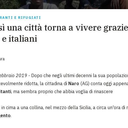
EMERGENZE
GRANDI DONAZIONI
RANTI E RIFUGIATI
ì una città torna a vivere grazie
DIVERSI MODI PER DONARE. SCEGLI IL PIÙ
COMODO PER TE
e italiani
ura
febbraio 2019 -
Dopo che negli ultimi decenni la sua popolazion
evolmente ridotta, la cittadina di
Naro
(AG) conta oggi appe
itanti
, ma sembra proprio che abbia voglia di rinascere
 in cima a una collina, nel mezzo della Sicilia, a circa un'ora d
gento
.