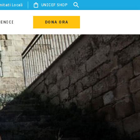
itati Locali
UNICEF SHOP
IENICI
DONA ORA