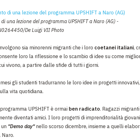
di una lezione del programma UPSHIFT a Naro (AG) -
264450/De Luigi VII Photo
involgono sia minorenni migranti che i loro
coetanei italiani
, 
onsente loro la riflessione e lo scambio di idee su come miglio
i vivono, a partire dalle sfide di tutti i giorni.
mesi gli studenti tradurranno le loro idee in progetti innovativ
ulla vita quotidiana.
l programma UPSHIFT è ormai
ben radicato
. Ragazzi migranti 
nte diventati amici. I loro progetti di imprenditorialità giovani
n un
"Demo day"
nello scorso dicembre, insieme a quelli elabor
a Naro.