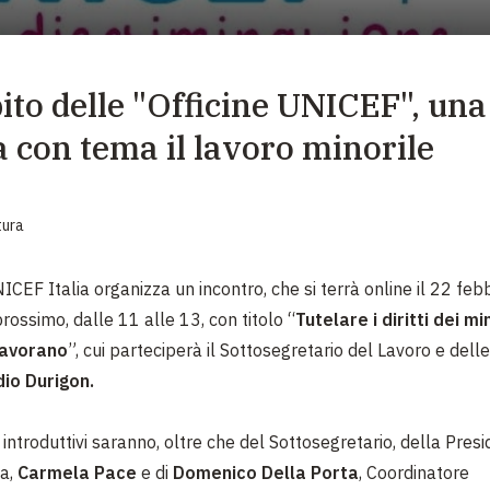
EMERGENZE
GRANDI DONAZIONI
ito delle "Officine UNICEF", un
DIVERSI MODI PER DONARE. SCEGLI IL PIÙ
COMODO PER TE
a con tema il lavoro minorile
tura
ICEF Italia organizza un incontro, che si terrà online il 22 feb
rossimo, dalle 11 alle 13, con titolo “
Tutelare i diritti dei m
lavorano
”, cui parteciperà il Sottosegretario del Lavoro e delle
dio Durigon.
i introduttivi saranno, oltre che del Sottosegretario, della Pres
ia,
Carmela Pace
e di
Domenico Della Porta
, Coordinatore