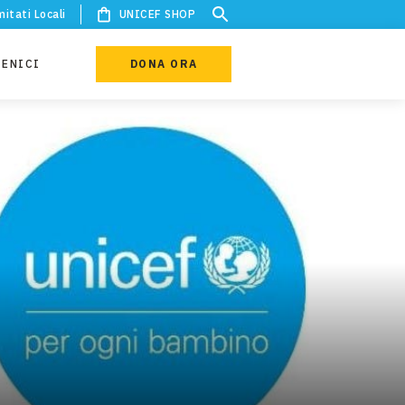
itati Locali
UNICEF SHOP
IENICI
DONA ORA