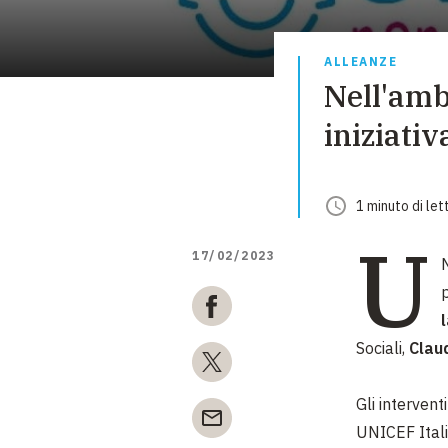
ALLEANZE
Nell'amb
iniziativ
1
minuto
di let
U
17/02/2023
N
p
Sociali,
Clau
Gli intervent
UNICEF Ital