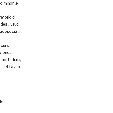
o minorile.
atorio di
 degli Studi
sicosociali
”.
n cui si
rotonda
ici Italiani,
i del Lavoro
k: