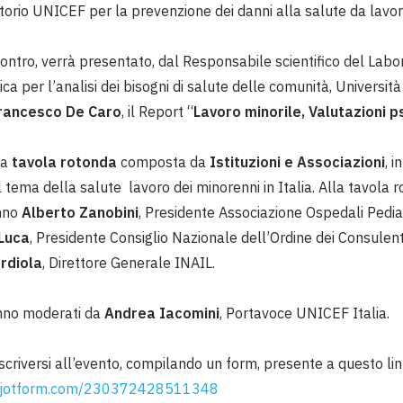
torio UNICEF per la prevenzione dei danni alla salute da lavor
ontro, verrà presentato, dal Responsabile scientifico del Labor
ca per l’analisi dei bisogni di salute delle comunità, Università
rancesco De Caro
, il Report “
Lavoro minorile, Valutazioni p
na
tavola rotonda
composta da
Istituzioni e Associazioni
, i
 tema della salute lavoro dei minorenni in Italia. Alla tavola 
nno
Alberto Zanobini
, Presidente Associazione Ospedali Pediatr
Luca
, Presidente Consiglio Nazionale dell’Ordine dei Consulent
rdiola
, Direttore Generale INAIL.
anno moderati da
Andrea Iacomini
, Portavoce UNICEF Italia.
iscriversi all’evento, compilando un form, presente a questo lin
rm.jotform.com/230372428511348