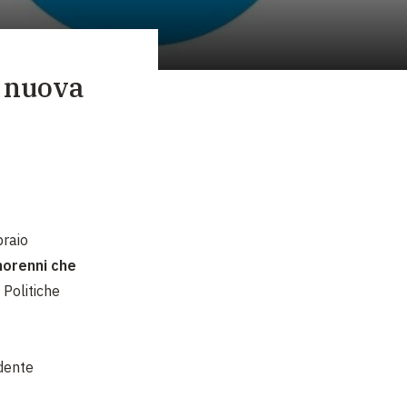
a nuova
braio
inorenni che
 Politiche
idente