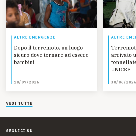
ALTRE EMERGENZE
ALTRE EME
Dopo il terremoto, un luogo
Terremot
sicuro dove tornare ad essere
arrivato u
bambini
tonnellate
UNICEF
10/07/2026
30/06/202
VEDI TUTTE
SEGUICI SU