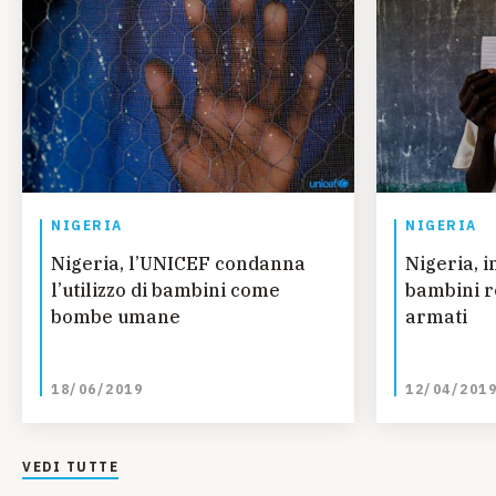
NIGERIA
NIGERIA
Nigeria, l’UNICEF condanna
Nigeria, in 6 anni più di 3500
l’utilizzo di bambini come
bambini r
bombe umane
armati
18/06/2019
12/04/201
VEDI TUTTE