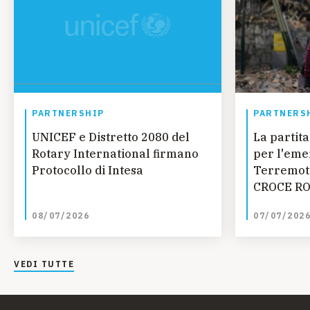
PARTNERSHIP
PARTNERS
UNICEF e Distretto 2080 del
La partita
Rotary International firmano
per l'eme
Protocollo di Intesa
Terremoto
CROCE RO
UNICEF SM
08/07/2026
07/07/202
Fondazion
progetti r
giovanile 
VEDI TUTTE
dell'Aquil