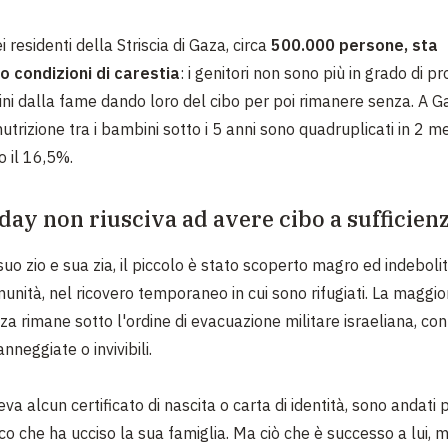
 residenti della Striscia di Gaza, circa
500.000 persone, sta
 condizioni di carestia
: i genitori non sono più in grado di p
ni dalla fame dando loro del cibo per poi rimanere senza. A Ga
lnutrizione tra i bambini sotto i 5 anni sono quadruplicati in 2 me
 il 16,5%.
ay non riusciva ad avere cibo a sufficien
uo zio e sua zia, il piccolo è stato scoperto magro ed indeboli
unità, nel ricovero temporaneo in cui sono rifugiati. La maggio
aza rimane sotto l'ordine di evacuazione militare israeliana, co
nneggiate o invivibili.
a alcun certificato di nascita o carta di identità, sono andati 
co che ha ucciso la sua famiglia. Ma ciò che è successo a lui,