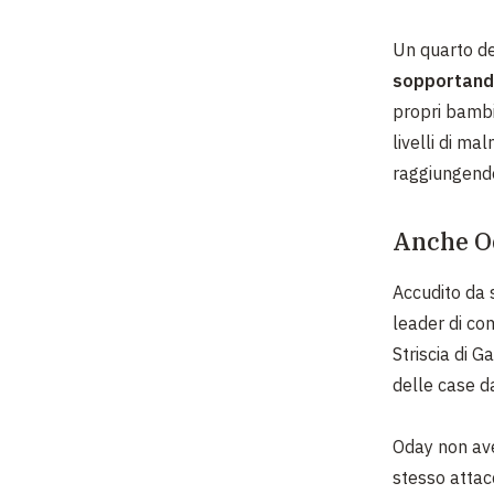
Un quarto dei
sopportando
propri bambi
livelli di ma
raggiungendo
Anche Od
Accudito da s
leader di com
Striscia di G
delle case da
Oday non avev
stesso attac