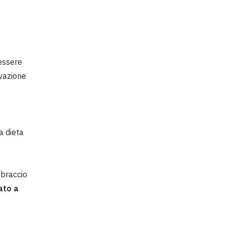
 essere
rvazione
a dieta
 braccio
ato a