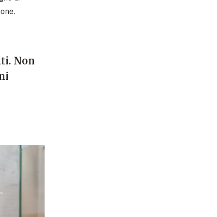
ione.
ati. Non
ni