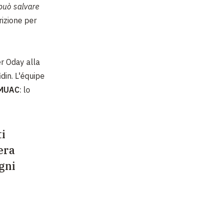
 può salvare
rizione per
er Oday alla
idin. L'équipe
MUAC
: lo
ti
era
gni