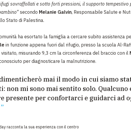
rifugi sovraffollati e sotto forti pressioni, il supporto tempestivo
n bambino”
secondo
Melanie Galvin
, Responsabile Salute e Nut
lo Stato di Palestina.
 comunità ha esortato la famiglia a cercare subito assistenza p
ile
in funzione appena fuori dal rifugio, presso la scuola Al-Raf
 visitato, misurando 9,3 cm la circonferenza del braccio con il
conosciuto per diagnosticare la malnutrizione.
dimenticherò mai il modo in cui siamo sta
ti: non mi sono mai sentito solo. Qualcuno 
 presente per confortarci e guidarci ad o
Oday racconta la sua esperienza con il centro