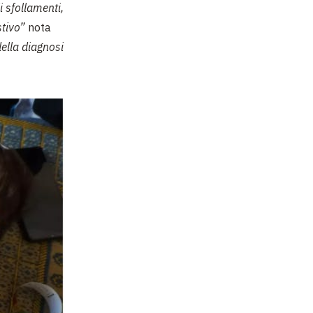
i sfollamenti,
stivo”
nota
della diagnosi