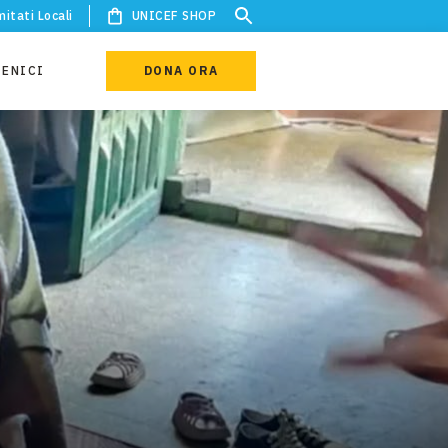
itati Locali
UNICEF SHOP
IENICI
DONA ORA