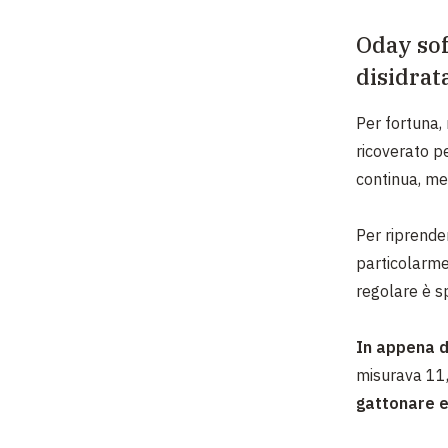
Oday sof
disidrat
Per fortuna,
ricoverato pe
continua, me
Per riprender
particolarme
regolare è sp
In appena di
misurava 11,
gattonare e