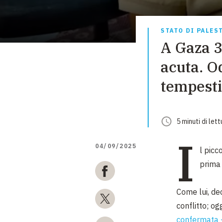
STATO DI PALES
A Gaza 3
acuta. Od
tempesti
5
minuti
di lett
I
04/09/2025
l picc
prima 
Come lui, dec
conflitto; og
confermata - 