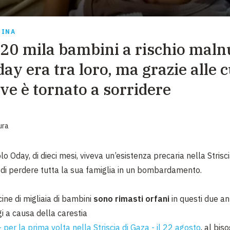
EMERGENZE
GRANDI DONAZIONI
TINA
20 mila bambini a rischio maln
DIVERSI MODI PER DONARE. SCEGLI IL PIÙ
COMODO PER TE
ay era tra loro, ma grazie alle 
ve è tornato a sorridere
ura
olo Oday, di dieci mesi, viveva un’esistenza precaria nella Strisc
di perdere tutta la sua famiglia in un bombardamento.
ine di migliaia di bambini
sono rimasti orfani
in questi due ann
gi a causa della carestia
per la prima volta nella Striscia di Gaza - il 22 agosto
, al bis