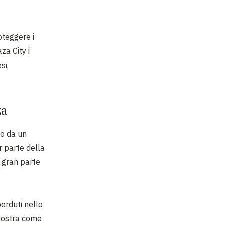
roteggere i
za City i
si,
za
to da un
r parte della
n gran parte
perduti nello
 mostra come