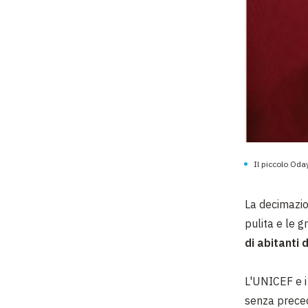
Il piccolo Oday
La decimazion
pulita e le g
di abitanti
L'UNICEF e i 
senza preced