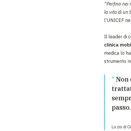
“Perfino nei 
la vita di u
l’UNICEF nel
Il leader di
clinica mob
medica lo ha
strumento ri
Non 
tratta
sempre
passo.
Lo zio di 