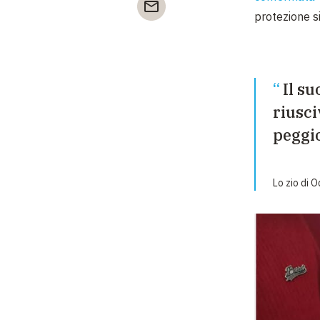
protezione s
Il su
riusci
peggi
Lo zio di 