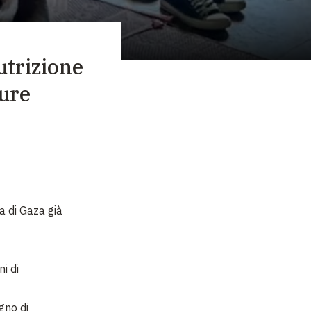
utrizione
cure
ia di Gaza già
i di
ogno di