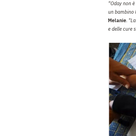
“Oday non è s
un bambino ha
Melanie
.
"La
e delle cure