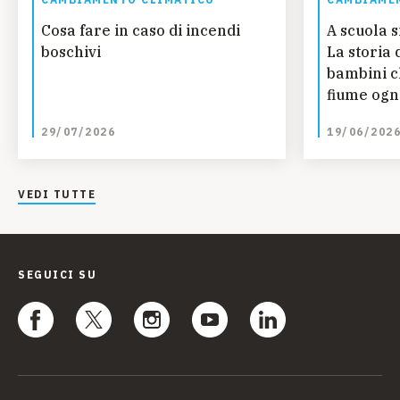
Cosa fare in caso di incendi
A scuola s
boschivi
La storia 
bambini c
fiume ogn
studiare 
29/07/2026
19/06/202
Guinea
VEDI TUTTE
SEGUICI SU