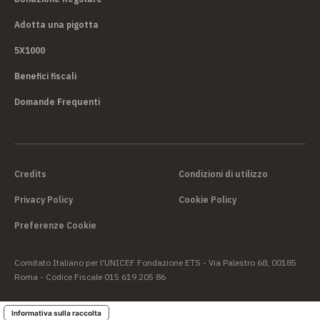
Adotta una pigotta
5X1000
Benefici fiscali
Domande Frequenti
Credits
Condizioni di utilizzo
Privacy Policy
Cookie Policy
Preferenze Cookie
Comitato Italiano per l’UNICEF Fondazione ETS - Via Palestro 68, 00185
Roma - Codice Fiscale 015 619 205 86
Informativa sulla raccolta