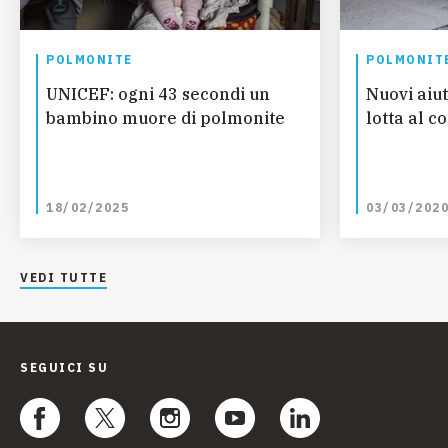
POLMONITE
POLMONIT
UNICEF: ogni 43 secondi un
Nuovi aiu
bambino muore di polmonite
lotta al c
18/02/2025
03/03/202
VEDI TUTTE
SEGUICI SU