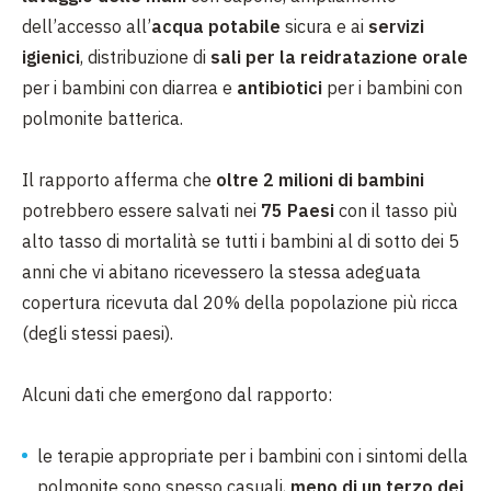
dell’accesso all’
acqua potabile
sicura e ai
servizi
igienici
, distribuzione di
sali per la reidratazione orale
per i bambini con diarrea e
antibiotici
per i bambini con
polmonite batterica.
Il rapporto afferma che
oltre 2 milioni di bambini
potrebbero essere salvati nei
75 Paesi
con il tasso più
alto tasso di mortalità se tutti i bambini al di sotto dei 5
anni che vi abitano ricevessero la stessa adeguata
copertura ricevuta dal 20% della popolazione più ricca
(degli stessi paesi).
Alcuni dati che emergono dal rapporto:
le terapie appropriate per i bambini con i sintomi della
polmonite sono spesso casuali,
meno di un terzo dei