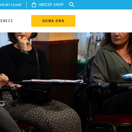
itati Locali
UNICEF SHOP
IENICI
DONA ORA