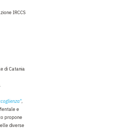
dazione IRCCS
1
le di Catania
a
accoglienza"
,
 Mentale e
nto propone
nelle diverse