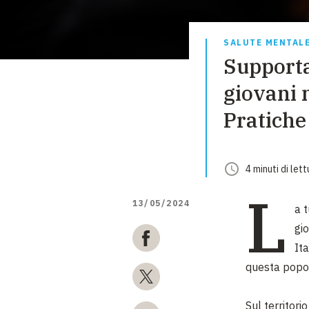
SALUTE MENTAL
Supporta
giovani m
Pratiche
4
minuti
di lett
L
13/05/2024
a 
gio
Ita
questa popol
Sul territori