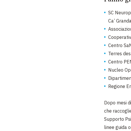
SC Neurops
Ca’ Granda
Associazio
Cooperativ
Centro SaM
Terres de
Centro PE
Nucleo Ope
Dipartimen
Regione Em
Dopo mesi di
che raccogli
Supporto Psi
linee guida o