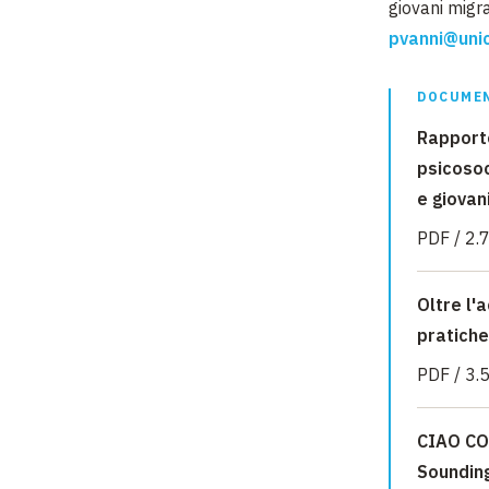
giovani migra
pvanni@unic
DOCUMEN
Rapporto
psicosoc
e giovani
PDF / 2.
Oltre l'
pratiche
PDF / 3.
CIAO CO
Soundin