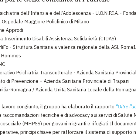
ichiatria dell’Infanzia e dell’Adolescenza - U.O.N.P.I.A. - Fon
 Ospedale Maggiore Policlinico di Milano
ne Approdi
a Inserimento Disabili Assistenza Solidarietà (CIDAS)
iFo - Struttura Sanitaria a valenza regionale della ASL Roma
s Hommes
NC
rativo Psichiatria Transculturale - Azienda Sanitaria Provincia
to di Prevenzione – Azienda Sanitaria Provinciale di Trapani
ilia-Romagna / Azienda Unità Sanitaria Locale della Romagn
 lavoro congiunto, il gruppo ha elaborato il rapporto
"Oltre l’
e raccomandazioni tecniche e di advocacy sui servizi di Salute
cosociale (MHPSS) per giovani migranti e rifugiati. Il docume
perative, principi chiave per rafforzare il sistema di supporto 