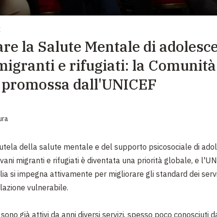
EMERGENZE
GRANDI DONAZIONI
E
re la Salute Mentale di adolesce
DIVERSI MODI PER DONARE. SCEGLI IL PIÙ
COMODO PER TE
igranti e rifugiati: la Comunità
 promossa dall'UNICEF
ura
tutela della salute mentale e del supporto psicosociale di ado
vani migranti e rifugiati è diventata una priorità globale, e l'U
lia si impegna attivamente per migliorare gli standard dei serviz
azione vulnerabile.
o sono già attivi da anni diversi servizi, spesso poco conosciuti d