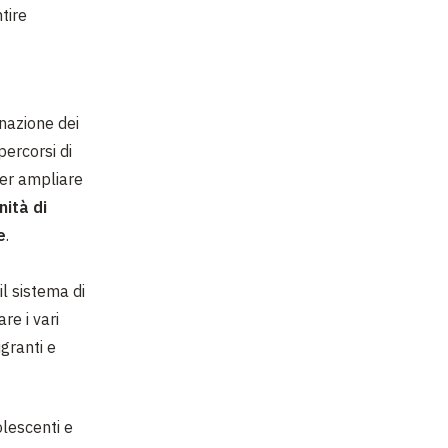
tire
nazione dei
percorsi di
 Per ampliare
nità di
e
.
il sistema di
re i vari
igranti e
olescenti e