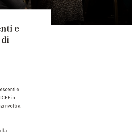
nti e
 di
lescenti e
NICEF in
i rivolti a
alla