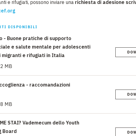
nti e rifugiati, possono inviare una
richiesta di adesione scr
ef.org
TI DISPONIBILI
 - Buone pratiche di supporto
iale e salute mentale per adolescenti
DO
 migranti e rifugiati in Italia
72 MB
accoglienza - raccomandazioni
DO
58 MB
ME STAI? Vademecum dello Youth
g Board
DO