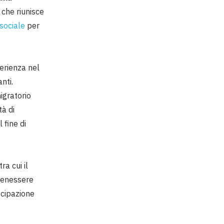
 che riunisce
sociale
per
erienza nel
nti.
gratorio
tà di
 fine di
ra cui il
 benessere
ecipazione