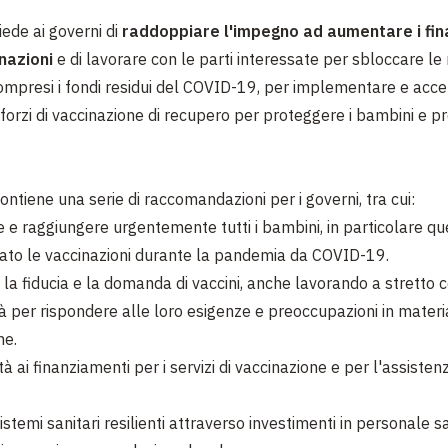
ede ai governi di
raddoppiare l'impegno ad aumentare i fi
nazioni
e di lavorare con le parti interessate per sbloccare le 
 compresi i fondi residui del COVID-19, per implementare e acc
sforzi di vaccinazione di recupero per proteggere i bambini e pr
ontiene una serie di raccomandazioni per i governi, tra cui:
e e raggiungere urgentemente tutti i bambini, in particolare que
ato le vaccinazioni durante la pandemia da COVID-19.
 la fiducia e la domanda di vaccini, anche lavorando a stretto 
à per rispondere alle loro esigenze e preoccupazioni in materi
ne.
tà ai finanziamenti per i servizi di vaccinazione e per l'assisten
istemi sanitari resilienti attraverso investimenti in personale s