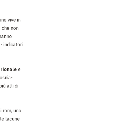
ne vive in
- che non
 hanno
- indicatori
rionale
e
Bosnia-
ù alti di
i rom, uno
ste lacune