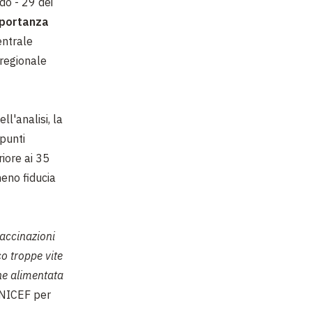
do - 29 dei
mportanza
entrale
 regionale
ll'analisi, la
 punti
riore ai 35
eno fiducia
vaccinazioni
o troppe vite
ne alimentata
'UNICEF per