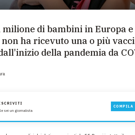
EMERGENZE
GRANDI DONAZIONI
 milione di bambini in Europa e
DIVERSI MODI PER DONARE. SCEGLI IL PIÙ
COMODO PER TE
 non ha ricevuto una o più vacci
 dall'inizio della pandemia da C
ura
ISCRIVITI
COMPILA 
Se sei un giornalista