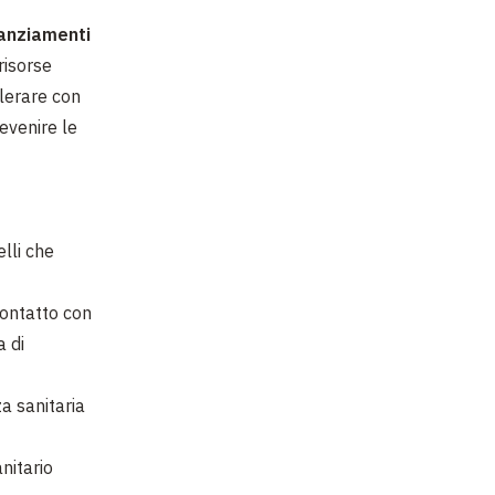
nanziamenti
risorse
elerare con
evenire le
lli che
contatto con
a di
za sanitaria
anitario