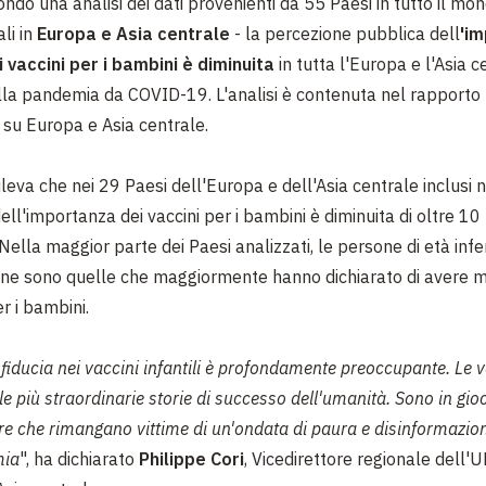
ndo una analisi dei dati provenienti da 55 Paesi in tutto il mon
li in
Europa e Asia centrale
- la percezione pubblica dell
'i
i vaccini per i bambini è diminuita
in tutta l'Europa e l'Asia c
della pandemia da COVID-19. L'analisi è contenuta nel rapporto
su Europa e Asia centrale.
ileva che nei 29 Paesi dell'Europa e dell'Asia centrale inclusi ne
ll'importanza dei vaccini per i bambini è diminuita di oltre 10
Nella maggior parte dei Paesi analizzati, le persone di età infe
nne sono quelle che maggiormente hanno dichiarato di avere m
er i bambini.
a fiducia nei vaccini infantili è profondamente preoccupante. Le 
e più straordinarie storie di successo dell'umanità. Sono in gioc
re che rimangano vittime di un'ondata di paura e disinformazio
mia
", ha dichiarato
Philippe Cori
, Vicedirettore regionale dell