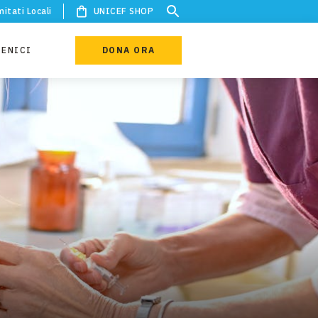
itati Locali
UNICEF SHOP
IENICI
DONA ORA