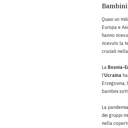
Bambini 
Quasi un mili
Europa e Asi
hanno ricevu
ricevuto la t
cruciali nell
La
Bosnia-E
l'
Ucraina
han
Erzegovina, l
bambini sott
La pandemia 
dei gruppi m
nella copert