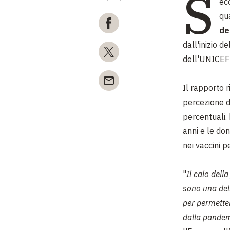
S
eco
qua
de
dall'inizio 
dell'UNICEF 
Il rapporto r
percezione de
percentuali. 
anni e le do
nei vaccini p
"
Il calo dell
sono una dell
per permette
dalla pande