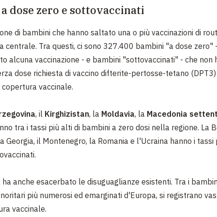
a dose zero e sottovaccinati
one di bambini che hanno saltato una o più vaccinazioni di routi
a centrale. Tra questi, ci sono 327.400 bambini "a dose zero" 
to alcuna vaccinazione - e bambini "sottovaccinati" - che non
erza dose richiesta di vaccino difterite-pertosse-tetano (DPT3) 
a copertura vaccinale.
rzegovina
, il
Kirghizistan
, la
Moldavia
, la
Macedonia settent
no tra i tassi più alti di bambini a zero dosi nella regione. La 
a Georgia, il Montenegro, la Romania e l'Ucraina hanno i tassi pi
ovaccinati.
ha anche esacerbato le disuguaglianze esistenti. Tra i bambin
inoritari più numerosi ed emarginati d'Europa, si registrano va
ura vaccinale.