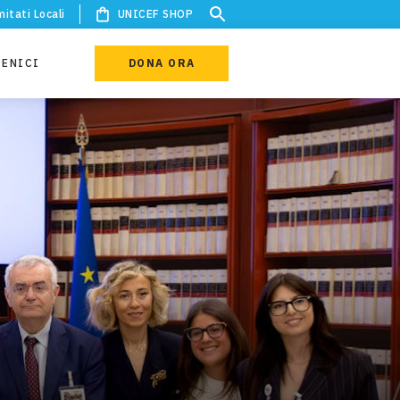
itati Locali
UNICEF SHOP
IENICI
DONA ORA