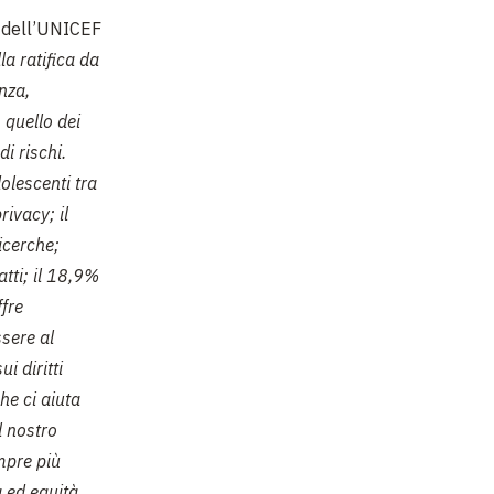
e dell’UNICEF
a ratifica da
enza,
 quello dei
i rischi.
olescenti tra
ivacy; il
icerche;
tti; il 18,9%
fre
sere al
i diritti
che ci aiuta
l nostro
mpre più
 ed equità,