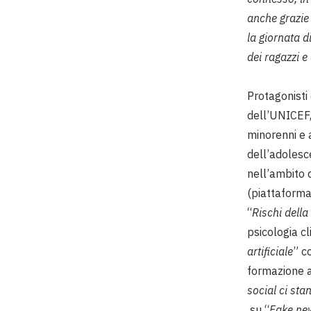
anche grazie 
la giornata d
dei ragazzi e
Protagonisti 
dell’UNICEF,
minorenni e a
dell’adolesc
nell’ambito 
(piattaforma
“
Rischi dell
psicologia cl
artificiale
” co
formazione al
social ci st
su “
Fake new