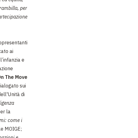
rambilla, per
artecipazione
rappresentanti
ato ai
l’infanzia e
azione
On The Move
ialogato sui
ell'Unità di
ligenza
er la
rmi: come i
ale MOIGE;
nazioni e