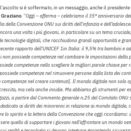
l’ascolto si è soffermato, in un messaggio, anche il president
 Graziano
. “
Oggi – afferma – celebriamo il 35° anniversario dell
alia della Convenzione ONU sui diritti dell’infanzia e dell’adolesc
cora una volta i più giovani, in particolare su un tema cruciale,
le tecnologie digitali, che racchiudono grandi opportunità e grand
cente rapporto dell’UNICEF 1in Italia: il 9,5% tra bambini e ad
ni non possiede competenze nel cambiare le impostazioni della pr
iede competenze nello scegliere le migliori parole chiave per r
possiede competenze nel rimuovere persone dalla lista dei conta
 competenze nel creare contenuti[. Il mondo digitale non solo of
crescita, ma cela anche insidie. Ma abbiamo gli strumenti per es
gazzi, a partire dal Commento generale n.25 del Comitato ONU su
, dedicato ai diritti dei minorenni in relazione ai mondo digitale, 
re lo spirito e la lettera della Convenzione che oggi ricordiamo: i
ssere quello di supportare i giovani nell’affrontare un mondo se
cui realtà e tecnologia si devono integrare garantendo sicurezza