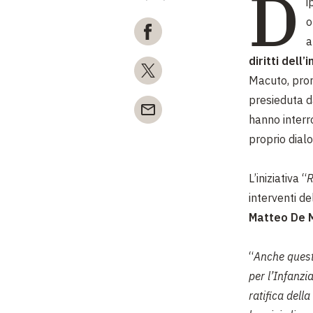
D
i
o
a
diritti dell
Macuto, prom
presieduta d
hanno interro
proprio dialo
L’iniziativa “
R
interventi d
Matteo De M
“
Anche ques
per l’Infanzi
ratifica dell