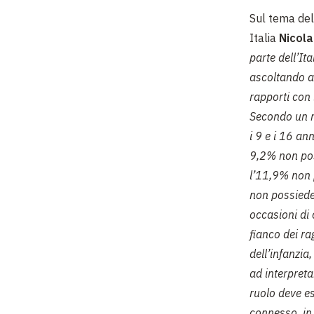
Sul tema del
Italia
Nicola
parte dell’It
ascoltando an
rapporti con 
Secondo un re
i 9 e i 16 an
9,2% non poss
l’11,9% non 
non possiede
occasioni di 
fianco dei ra
dell’infanzia
ad interpreta
ruolo deve e
connesso, in 