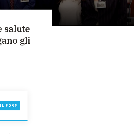
e salute
gano gli
IL FORM