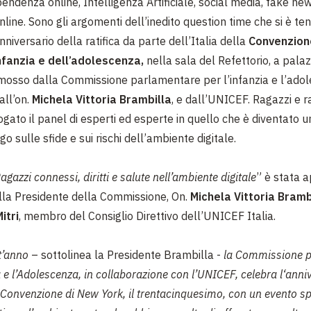
pendenza online, Intelligenza Artificiale, social media, fake new
nline. Sono gli argomenti dell’inedito question time che si è ten
nniversario della ratifica da parte dell’Italia della
Convenzion
’infanzia e dell’adolescenza,
nella sala del Refettorio, a pala
osso dalla Commissione parlamentare per l’infanzia e l’adol
all’on.
Michela Vittoria Brambilla
, e dall’UNICEF. Ragazzi e 
gato il panel di esperti ed esperte in quello che è diventato u
go sulle sfide e sui rischi dell’ambiente digitale.
agazzi connessi, diritti e salute nell’ambiente digitale
” è stata a
ella Presidente della Commissione, On.
Michela Vittoria Bramb
itri
, membro del Consiglio Direttivo dell’UNICEF Italia.
t’anno
– sottolinea la Presidente Brambilla -
la Commissione 
a e l’Adolescenza, in collaborazione con l’UNICEF, celebra l‘anni
a Convenzione di New York, il trentacinquesimo, con un evento s