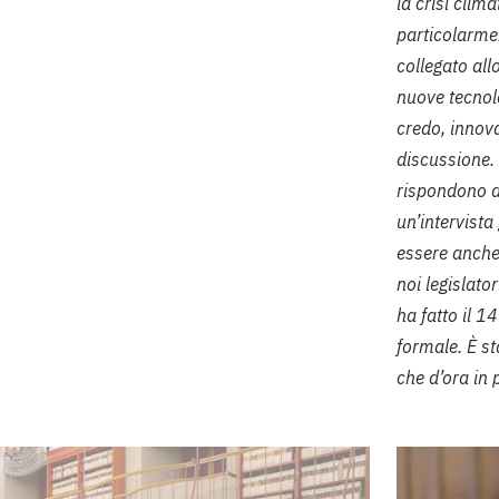
la crisi clim
particolarmen
collegato all
nuove tecnolo
credo, innova
discussione. 
rispondono a
un’intervista
essere anche
noi legislato
ha fatto il 1
formale. È s
che d’ora in 