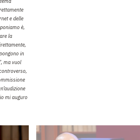
o tema
trettamente
rnet e delle
roponiamo è,
are la
irettamente,
 pongono in
”, ma vuol
 controverso,
 commissione
 un’audizione
 io mi auguro