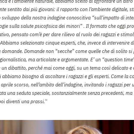
atica e l’ambiente naturale, abbiamo scelto di affrontare un altr
te sentito dai più giovani: il rapporto con l’ambiente digitale, s
o sviluppo della nostra indagine conoscitiva “sull’impatto di inte
gie sulla salute psicofisica dei minori” . Il formato che oggi p
tivo, pensato com’è per dare rilievo al ruolo dei ragazzi e stimol
Abbiamo selezionato cinque esperti, che, invece di intervenire d
 domande. Domande non “secche” come quelle che di solito si
 giornalistica, ma articolate e argomentate. E’ un “question time
 un dibattito, perché mai come oggi, su un tema così delicato e
ri abbiamo bisogno di ascoltare i ragazzi e gli esperti. Come la
4 aprile scorso, nell’ambito dell’indagine, invitando i ragazzi per
tata una seduta speciale, sostanzialmente senza precedenti, ma
poi diventi una prassi.
”