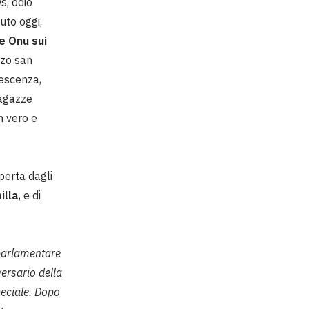
s, odio
uto oggi,
e Onu sui
zzo san
escenza,
ragazze
n vero e
perta dagli
illa
, e di
parlamentare
versario della
peciale. Dopo