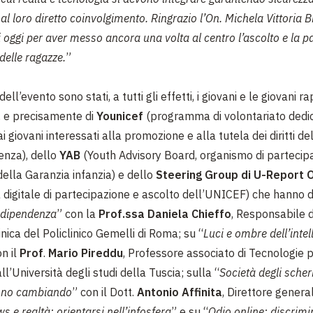
al loro diretto coinvolgimento. Ringrazio l’On. Michela Vittoria B
i oggi per aver messo ancora una volta al centro l’ascolto e la p
 delle ragazze.
”
dell’evento sono stati, a tutti gli effetti, i giovani e le giovani 
 e precisamente di
Younicef
(programma di volontariato dedic
i giovani interessati alla promozione e alla tutela dei diritti del
enza), dello
YAB
(Youth Advisory Board, organismo di partecip
della Garanzia infanzia) e dello
Steering Group di U-Report 
 digitale di partecipazione e ascolto dell’UNICEF) che hanno d
a dipendenza
” con la
Prof.ssa
Daniela Chieffo
, Responsabile d
inica del Policlinico Gemelli di Roma; su “
Luci e ombre dell’intel
n il
Prof
.
Mario Pireddu
, Professore associato di Tecnologie p
l’Università degli studi della Tuscia; sulla “
Società degli sche
anno cambiando
” con il Dott.
Antonio Affinita
, Direttore gener
s e realtà: orientarsi nell’infosfera
” e su “
Odio online: discrimi