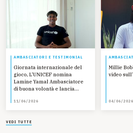
AMBASCIATORI E TESTIMONIAL
AMBASCIAT
Giornata internazionale del
Millie Bo
gioco, L'UNICEF nomina
video sull
Lamine Yamal Ambasciatore
di buona volontà e lancia
nuovo rapporto sul Gioco
11/06/2026
04/06/202
VEDI TUTTE