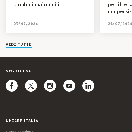
bambini malnutriti
per il ter
ma persis
regionali
27/07/2026
21/07/202
ONU
VEDI TUTTE
SEGUICI SU
UNICEF ITALIA
Organizzazione