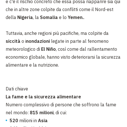
e c'è il rischio concreto che essa possa riapparire sia qui
che in altre zone colpite da conflitti come il Nord-est
della
Nigeria
, la
Somalia
e lo
Yemen.
.
Tuttavia, anche regioni più pacifiche, ma colpite da
siccità
o i
nondazioni
legate in parte al fenomeno
meteorologico di
El Niño
, così come dal rallentamento
economico globale, hanno visto deteriorarsi la sicurezza
alimentare e la nutrizione.
Dati chiave
La fame e la sicurezza alimentare
Numero complessivo di persone che soffrono la fame
nel mondo:
815 milioni
, di cui:
520
milioni in
Asia