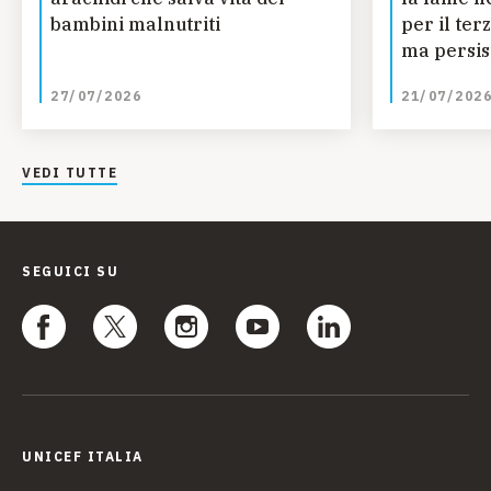
bambini malnutriti
per il ter
ma persis
regionali
27/07/2026
21/07/202
ONU
VEDI TUTTE
SEGUICI SU
UNICEF ITALIA