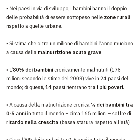
•
Nei paesi in via di sviluppo, i bambini hanno il doppio
delle probabilità di essere sottopeso nelle
zone rurali
rispetto a quelle urbane.
•
Si stima che oltre un milione di bambini l’anno muoiano
a causa della
malnutrizione acuta grave
.
•
L’
80% dei bambini
cronicamente malnutriti (178
milioni secondo le stime del 2008) vive in 24 paesi del
mondo; di questi, 14 paesi rientrano
tra i più poveri
.
•
A causa della malnutrizione cronica
¼ dei bambini tra
0-5 anni
in tutto il mondo – circa 165 milioni – soffre di
ritardo nella crescita
(bassa statura rispetto all'età).
•
Circa l'8% dei bambini tra 0-5 anni in tutto il mondo –