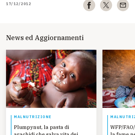
17/12/2012
News ed Aggiornamenti
MALNUTRIZIONE
MALNUTRI
Plumpynut, la pasta di
WFP/FAO/
arachidi che salva vita dei
la fame n