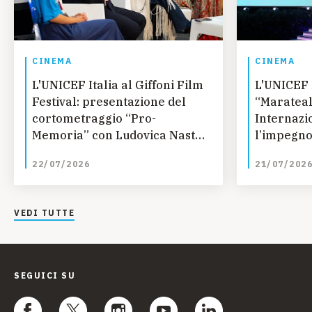
CINEMA
CINEMA
L'UNICEF Italia al Giffoni Film
L'UNICEF 
Festival: presentazione del
“Marateal
cortometraggio “Pro-
Internazi
Memoria” con Ludovica Nasti
l’impegno
e Valeria Altobelli
22/07/2026
21/07/202
VEDI TUTTE
SEGUICI SU