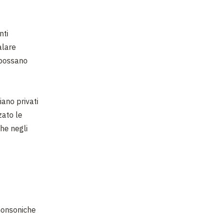
nti
alare
e possano
iano privati
zato le
che negli
 monsoniche