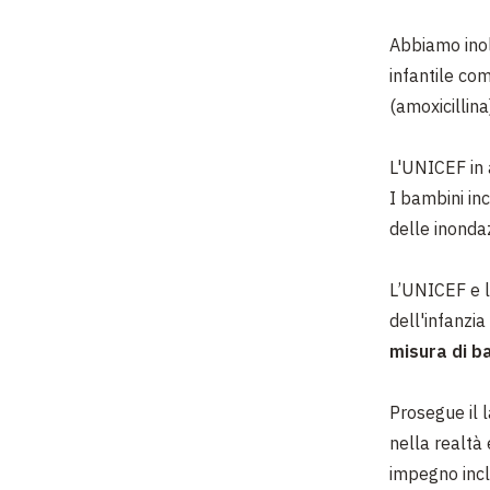
Abbiamo inol
infantile co
(amoxicillina
L'UNICEF in 
I bambini in
delle inondaz
L’UNICEF e l
dell'infanzi
misura di b
Prosegue il l
nella realtà
impegno incl