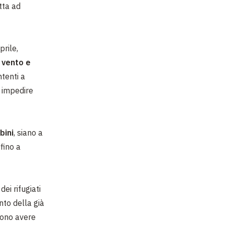
tta ad
rile,
 vento e
ntenti a
 impedire
bini
, siano
a
 fino
a
 dei rifugiati
nto della già
ono avere