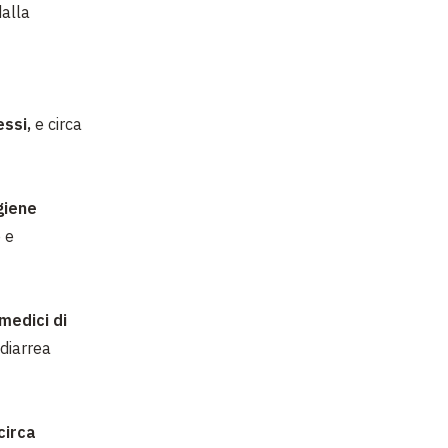
dalla
essi,
e circa
igiene
 e
 medici di
 diarrea
circa