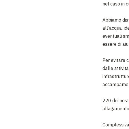
nel caso in 
Abbiamo dist
all’acqua,
id
eventuali sm
essere di aiu
Per evitare c
dalle attivit
infrastruttur
accampament
220 dei nost
allagamento,
Complessivam