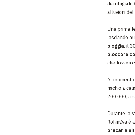
dei rifugiat
alluvioni del
Una prima te
lasciando n
pioggia
, il 
bloccare co
che fossero 
Al momento s
rischio
a cau
200.000, a s
Durante la s
Rohingya è a 
precaria si