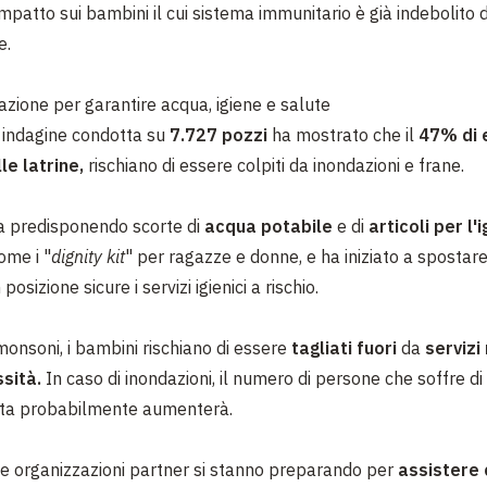
mpatto sui bambini il cui sistema immunitario è già indebolito 
e.
azione per garantire acqua, igiene e salute
indagine condotta su
7.727 pozzi
ha mostrato che il
47% di 
le latrine,
rischiano di essere colpiti da inondazioni e frane
.
a predisponendo scorte di
acqua potabile
e di
articoli per l'
ome i "
dignity kit
" per ragazze e donne, e ha iniziato a spostare
 posizione sicure i servizi igienici a rischio.
monsoni, i bambini rischiano di essere
tagliati fuor
i
da
servizi
ssità.
In caso di inondazioni, il numero di persone che soffre di
ta probabilmente aumenterà.
e organizzazioni partner si
stanno preparando per
assistere 