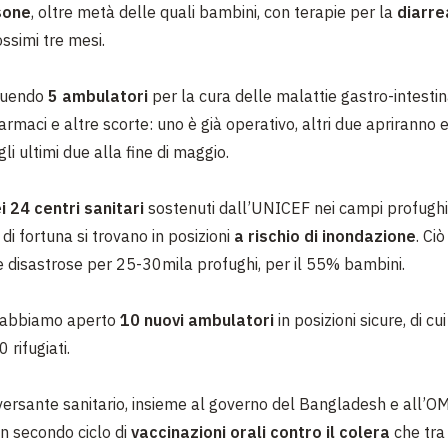
sone
, oltre metà delle quali bambini, con terapie per la
diarr
ssimi tre mesi.
ruendo
5 ambulatori
per la cura delle malattie gastro-intestina
armaci e altre scorte: uno è già operativo, altri due apriranno
gli ultimi due alla fine di maggio.
i 24 centri sanitari
sostenuti dall’UNICEF nei campi profughi
di fortuna si trovano in posizioni
a rischio di inondazione
.
Ciò
disastrose per 25-30mila profughi, per il 55% bambini.
, abbiamo aperto
10 nuovi ambulatori
in posizioni sicure, di c
 rifugiati.
ersante sanitario, insieme al governo del Bangladesh e all’
n secondo ciclo di
vaccinazioni orali contro il colera
che tra 