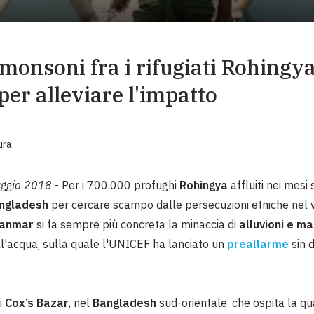
EMERGENZE
GRANDI DONAZIONI
monsoni fra i rifugiati Rohingya
DIVERSI MODI PER DONARE. SCEGLI IL PIÙ
COMODO PER TE
er alleviare l'impatto
ura
ggio 2018
- Per i 700.000 profughi
Rohingya
affluiti nei mesi 
ngladesh
per cercare scampo dalle persecuzioni etniche nel v
anmar
si fa sempre più concreta la minaccia di
alluvioni e ma
ll'acqua, sulla quale l'UNICEF ha lanciato un
preallarme
sin 
i
Cox’s Bazar
, nel
Bangladesh
sud-orientale, che ospita la qua