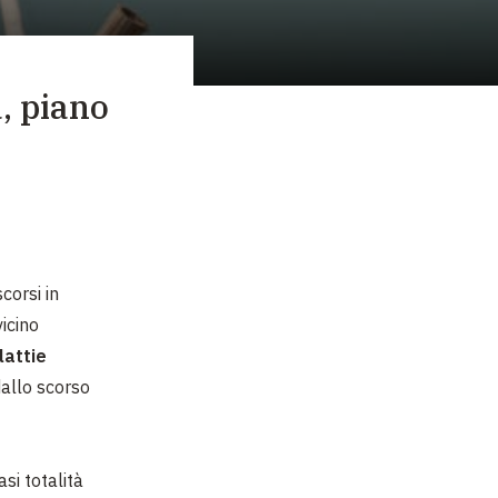
, piano
scorsi in
icino
lattie
dallo scorso
si totalità