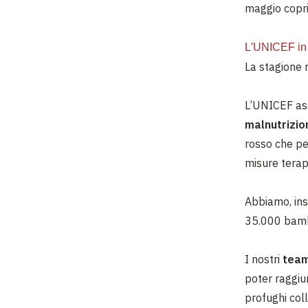
maggio copri
L'UNICEF in 
La stagione
L’UNICEF assi
malnutrizio
rosso che pe
misure terap
Abbiamo, insi
35.000 bambi
I nostri
team
poter raggiu
profughi col