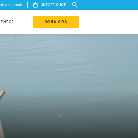
itati Locali
UNICEF SHOP
IENICI
DONA ORA