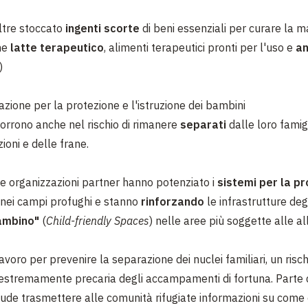
tre stoccato
ingenti scorte
di beni essenziali per curare la m
me
latte
terapeutico
, alimenti terapeutici pronti per l'uso e
an
)
azione per la protezione e l'istruzione dei bambini
corrono anche nel rischio di rimanere
separati
dalle loro famig
ioni e delle frane.
e organizzazioni partner hanno potenziato i
sistemi per la p
a nei campi profughi e stanno
rinforzando
le infrastrutture degl
ambino"
(
Child-friendly Spaces
) nelle aree più soggette alle al
avoro per prevenire la separazione dei nuclei familiari, un risc
 estremamente precaria degli accampamenti di fortuna.
Parte 
ude trasmettere alle comunità rifugiate informazioni su come