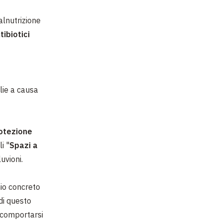
alnutrizione
tibiotici
lie a causa
rotezione
i "
Spazi a
luvioni.
hio concreto
di questo
 comportarsi