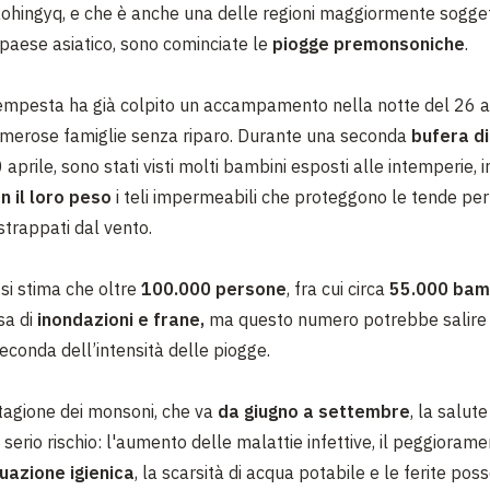
i Rohingyq, e che è anche una delle regioni maggiormente sogge
 paese asiatico, sono cominciate le
piogge premonsoniche
.
mpesta ha già colpito un accampamento nella notte del 26 ap
umerose famiglie senza riparo. Durante una seconda
bufera di
30 aprile, sono stati visti molti bambini esposti alle intemperie, i
n il loro peso
i teli impermeabili che proteggono le tende per
strappati dal vento.
i stima che oltre
100.000 persone
, fra cui circa
55.000 bam
sa di
inondazioni e frane,
ma questo numero potrebbe salire
econda dell’
intensità delle piogge
.
tagione dei monsoni, che va
da giugno a settembre
, la salute
serio rischio: l'aumento delle malattie infettive, il peggiorame
tuazione igienica
, la scarsità di acqua potabile e le ferite
poss