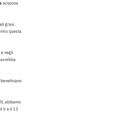
ea
acquosa
li gravi,
 entro questa
 e negli
 avrebbe
ui beneficiano
OMS, abbiamo
il 6 e il 13