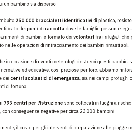
cui un bambino sia disperso.
ribuito
250.000 braccialetti identificativi
di plastica, resiste
entificato dei
punti di raccolta
dove le famiglie possono segn
arrimenti di bambini
e formato dei
volontari
fra i rifugiati ch
to nelle operazioni di rintracciamento dei bambini rimasti soli.
he in occasione di eventi meterologici estremi questi bambini s
à ricreative ed educative, così preziose per loro, abbiamo rinfor
e dei
centri scolastici di emergenza
, sia nei campi profughi 
i di fortuna.
ri
795 centri per l'istruzione
sono collocati in luoghi a rischio
 con conseguenze negative per circa 23.000 bambini.
ente, il costo per gli interventi di preparazione alle piogge