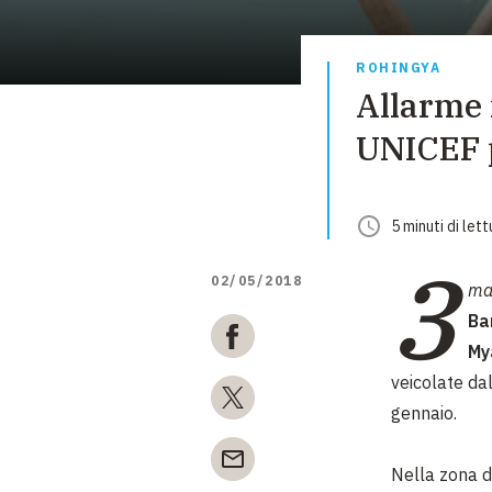
ROHINGYA
Allarme 
UNICEF p
5
minuti
di lett
3
02/05/2018
ma
Ba
My
veicolate da
gennaio.
Nella zona d