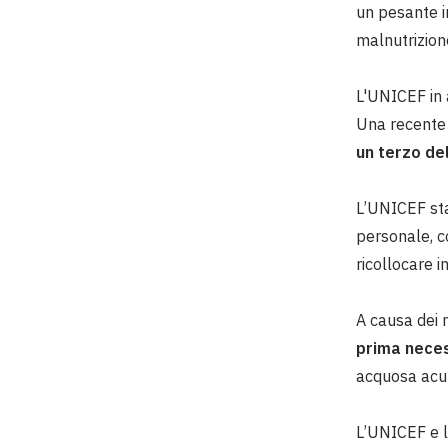
un pesante i
malnutrizion
L'UNICEF in 
Una recente 
un terzo del
L’UNICEF st
personale, c
ricollocare in
A causa dei 
prima nece
acquosa acu
L’UNICEF e l