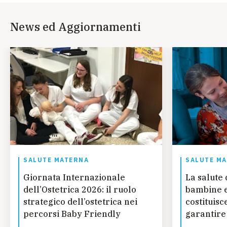
News ed Aggiornamenti
SALUTE MATERNA
SALUTE M
Giornata Internazionale
La salute 
dell’Ostetrica 2026: il ruolo
bambine e
strategico dell’ostetrica nei
costituisc
percorsi Baby Friendly
garantire
sane