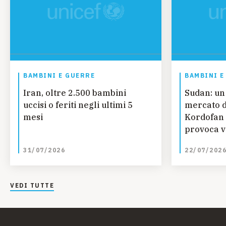
BAMBINI E GUERRE
BAMBINI E
Iran, oltre 2.500 bambini
Sudan: un
uccisi o feriti negli ultimi 5
mercato d
mesi
Kordofan 
provoca vi
bambini
31/07/2026
22/07/202
VEDI TUTTE