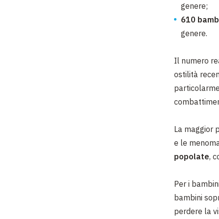
genere;
610 bambin
genere.
Il numero re
ostilità rece
particolarme
combattiment
La maggior pa
e le menomaz
popolate
, 
Per i bambin
bambini sopr
perdere la vi