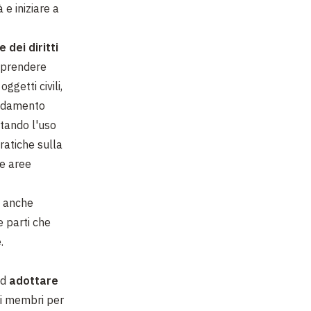
 e iniziare a
 dei diritti
e prendere
ggetti civili,
ffidamento
itando l'uso
ratiche sulla
le aree
, anche
e parti che
.
ad
adottare
ti membri per