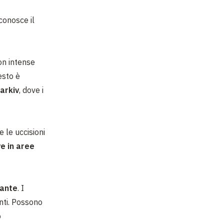
conosce il
on intense
esto è
arkiv
, dove i
 le uccisioni
ve in aree
tante
. I
nti. Possono
o