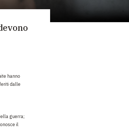
 devono
Unite hanno
eriti dalle
 della guerra;
conosce il