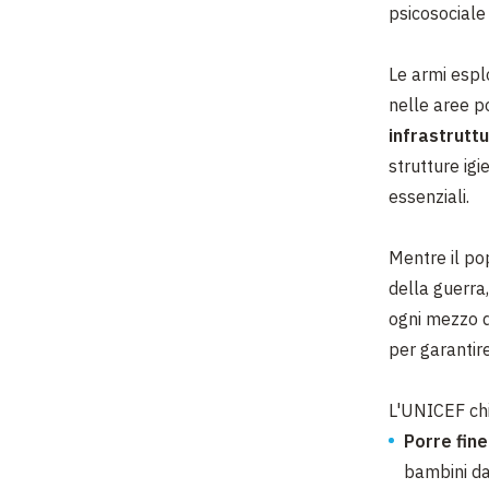
psicosociale
Le armi espl
nelle aree p
infrastruttu
strutture igi
essenziali.
Mentre il po
della guerra,
ogni mezzo d
per garantire
L'UNICEF chie
Porre fine
bambini da