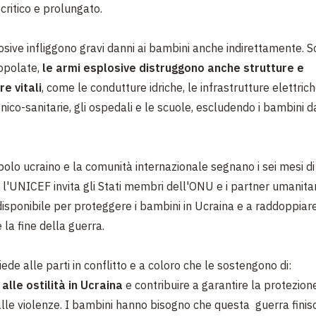
 critico e prolungato.
osive infliggono gravi danni ai bambini anche indirettamente. S
opolate,
le armi esplosive distruggono anche strutture e
re vitali
, come le condutture idriche, le infrastrutture elettrich
enico-sanitarie, gli ospedali e le scuole, escludendo i bambini da
polo ucraino e la comunità internazionale segnano i sei mesi di
 l'UNICEF invita gli Stati membri dell'ONU e i partner umanitari
isponibile per proteggere i bambini in Ucraina e a raddoppiare 
 la fine della guerra.
de alle parti in conflitto e a coloro che le sostengono di:
 alle ostilità in Ucraina
e contribuire a garantire la protezione 
lle violenze. I bambini hanno bisogno che questa guerra finisc