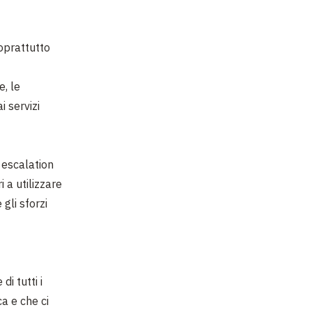
oprattutto
e, le
i servizi
 escalation
 a utilizzare
gli sforzi
di tutti i
a e che ci