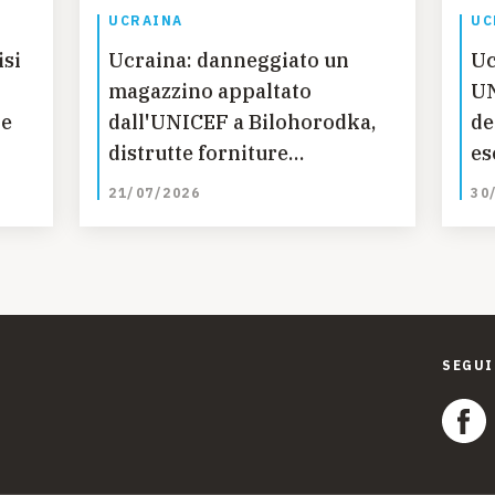
UCRAINA
UC
isi
Ucraina: danneggiato un
Uc
magazzino appaltato
UN
ne
dall'UNICEF a Bilohorodka,
de
distrutte forniture
es
umanitarie essenziali
la
21/07/2026
30
SEGUI