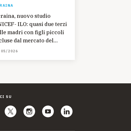
RAINA
raina, nuovo studio
ICEF- ILO: quasi due terzi
lle madri con figli piccoli
cluse dal mercato del
voro
/05/2026
CI SU