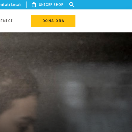
itati Locali
UNICEF SHOP
IENICI
DONA ORA