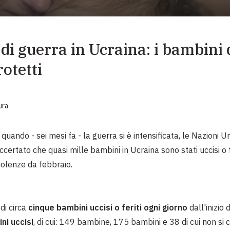
EMERGENZE
GRANDI DONAZIONI
 di guerra in Ucraina: i bambini
DIVERSI MODI PER DONARE. SCEGLI IL PIÙ
COMODO PER TE
otetti
ura
 quando - sei mesi fa - la guerra si è intensificata, le Nazioni 
ccertato che quasi mille bambini in Ucraina sono stati uccisi o f
iolenze da febbraio.
:
di circa
cinque bambini uccisi o feriti ogni giorno
dall'inizio
ni uccisi
, di cui: 149 bambine, 175 bambini e 38 di cui non si 