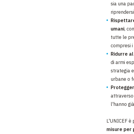
sia una pac
riprendersi
Rispettare
umani
, co
tutte le pr
compresi i 
Ridurre al
di armi es
strategia e
urbane o 
Proteggere
attraverso 
l'hanno gi
L'UNICEF è p
misure per 