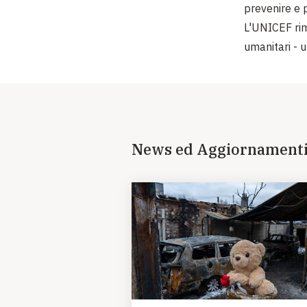
prevenire e po
L'UNICEF rim
umanitari - u
News ed Aggiornament