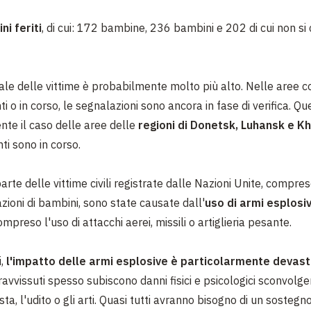
i feriti
, di cui: 172 bambine, 236 bambini e 202 di cui non si 
ale delle vittime è probabilmente molto più alto. Nelle aree c
nti o in corso, le segnalazioni sono ancora in fase di verifica. Qu
nte il caso delle aree delle
regioni di Donetsk, Luhansk e Kh
i sono in corso.
rte delle vittime civili registrate dalle Nazioni Unite, comprese
ioni di bambini, sono state causate dall'
uso di armi esplosi
compreso l'uso di attacchi aerei, missili o artiglieria pesante.
i,
l'impatto delle armi esplosive è particolarmente devas
avvissuti spesso subiscono danni fisici e psicologici sconvolge
sta, l'udito o gli arti. Quasi tutti avranno bisogno di un sostegn