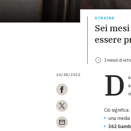
UCRAINA
Sei mesi
essere pr
3
minuti
di lett
D
24/08/2022
a
a
v
Ciò significa
una media 
362 bambi