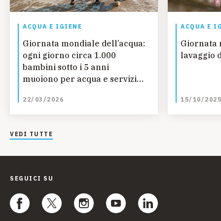
ACQUA E IGIENE
ACQUA E I
Giornata mondiale dell’acqua:
Giornata 
ogni giorno circa 1.000
lavaggio 
bambini sotto i 5 anni
muoiono per acqua e servizi
igienico-sanitari non sicuri
22/03/2026
15/10/202
VEDI TUTTE
SEGUICI SU