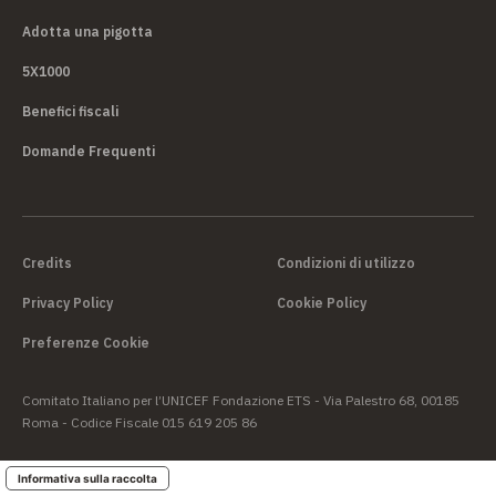
Adotta una pigotta
5X1000
Benefici fiscali
Domande Frequenti
Credits
Condizioni di utilizzo
Privacy Policy
Cookie Policy
Preferenze Cookie
Comitato Italiano per l’UNICEF Fondazione ETS - Via Palestro 68, 00185
Roma - Codice Fiscale 015 619 205 86
Informativa sulla raccolta