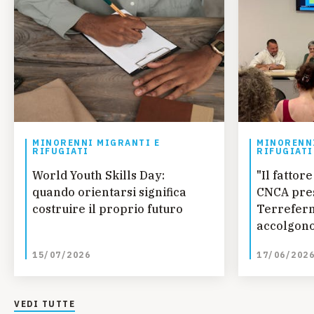
MINORENNI MIGRANTI E
MINORENNI
RIFUGIATI
RIFUGIATI
World Youth Skills Day:
"Il fatto
quando orientarsi significa
CNCA pres
costruire il proprio futuro
Terreferm
accolgono
curano
15/07/2026
17/06/202
VEDI TUTTE