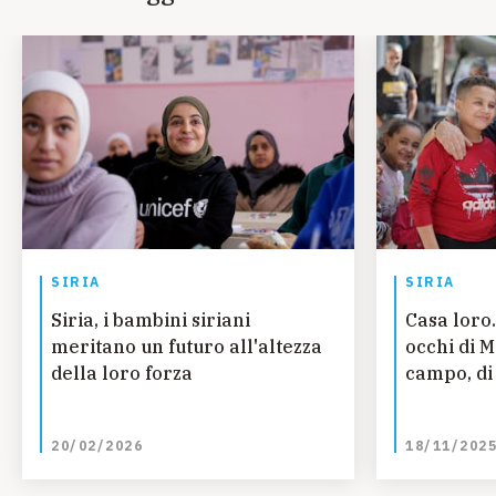
SIRIA
SIRIA
Siria, i bambini siriani
Casa loro.
meritano un futuro all'altezza
occhi di 
della loro forza
campo, di 
20/02/2026
18/11/202