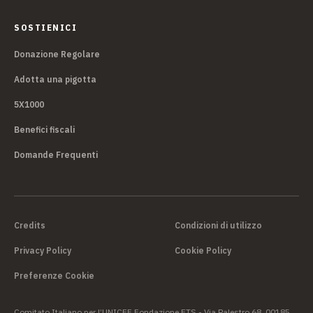
SOSTIENICI
Donazione Regolare
Adotta una pigotta
5X1000
Benefici fiscali
Domande Frequenti
Credits
Condizioni di utilizzo
Privacy Policy
Cookie Policy
Preferenze Cookie
Comitato Italiano per l’UNICEF Fondazione ETS - Via Palestro 68, 00185