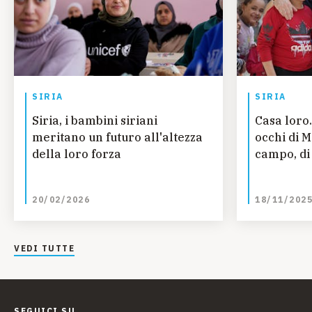
SIRIA
SIRIA
Siria, i bambini siriani
Casa loro.
meritano un futuro all'altezza
occhi di 
della loro forza
campo, di 
20/02/2026
18/11/202
VEDI TUTTE
SEGUICI SU