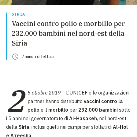
SIRIA
Vaccini contro polio e morbillo per
232.000 bambini nel nord-est della
Siria
2
minuti
di lettura
2
5 ottobre 2019 –
L'UNICEF e le organizzazioni
partner hanno distribuito
vaccini contro la
polio
e il
morbillo
per
232.000 bambini
sotto
i 5 anni nel governatorato di
Al-Hasakeh
, nel nord-est
della
Siria
, inclusi quelli nei campi per sfollati di
Al-Hol
e A'reesha
.