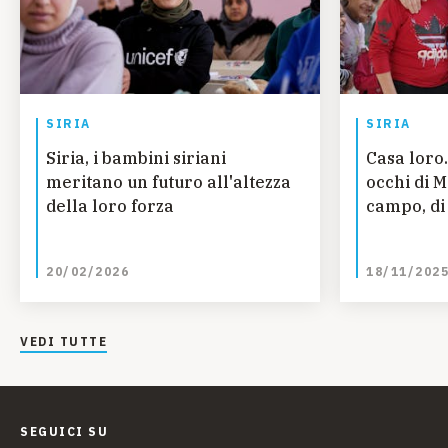
SIRIA
SIRIA
Siria, i bambini siriani
Casa loro.
meritano un futuro all'altezza
occhi di 
della loro forza
campo, di 
20/02/2026
18/11/202
VEDI TUTTE
SEGUICI SU