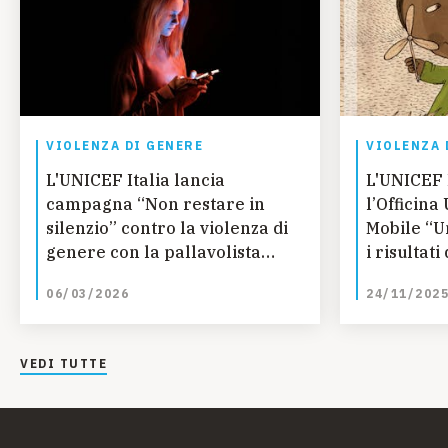
VIOLENZA DI GENERE
VIOLENZA 
L'UNICEF Italia lancia
L'UNICEF I
campagna “Non restare in
l’Officin
silenzio” contro la violenza di
Mobile “U
genere con la pallavolista
i risultat
Alessia Orro
Report sul
06/03/2026
24/11/202
genere
VEDI TUTTE