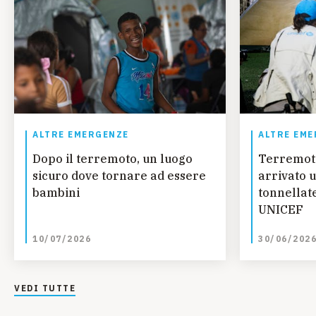
ALTRE EMERGENZE
ALTRE EME
Dopo il terremoto, un luogo
Terremot
sicuro dove tornare ad essere
arrivato u
bambini
tonnellate
UNICEF
10/07/2026
30/06/202
VEDI TUTTE