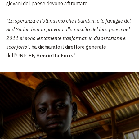
giovani del paese devono affrontare.
"
La speranza e l'ottimismo che i bambini e le famiglie del
Sud Sudan hanno provato alla nascita del loro paese nel
2011 si sono lentamente trasformati in disperazione e
sconforto
", ha dichiarato il direttore generale
dell'UNICEF,
Henrietta Fore.
"