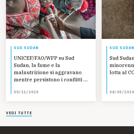
SUD SUDAN
SUD SUDA
UNICEF/FAO/WFP su Sud
Sud Sudan
Sudan, la fame e la
minorenni
malnutrizione si aggravano
lotta al C
mentre persistono i conflitti e
le difficoltà di accesso
05/11/2025
08/05/202
VEDI TUTTE