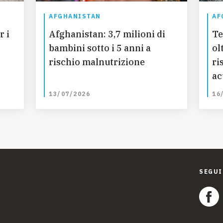
AFGHANISTAN
AF
r i
Afghanistan: 3,7 milioni di
Te
bambini sotto i 5 anni a
ol
rischio malnutrizione
ri
ac
13/07/2026
16
SEGUI