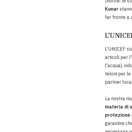
Inoltre, le 
Kunar
stanno
far fronte a
L'UNICEF
L'UNICEF sta
articoli per 
l'acqua), in
teloni per le
partner local
La nostra ri
materia di s
protezione 
garantire che
necessaria p