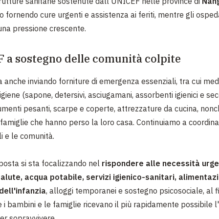
strutture sanitarie sostenute dall'UNICEF nelle province di
Nan
 fornendo cure urgenti e assistenza ai feriti, mentre gli ospe
 una pressione crescente.
 a sostegno delle comunità colpite
 anche inviando forniture di emergenza essenziali, tra cui medi
l'igiene (sapone, detersivi, asciugamani, assorbenti igienici e se
dumenti pesanti, scarpe e coperte, attrezzature da cucina, non
 famiglie che hanno perso la loro casa. Continuiamo a coordinar
i e le comunità.
sposta si sta focalizzando nel
rispondere alle necessità urgen
alute, acqua potabile, servizi igienico-sanitari, alimentaz
dell'infanzia
, alloggi temporanei e sostegno psicosociale, al f
 i bambini e le famiglie ricevano il più rapidamente possibile l
er sopravvivere.