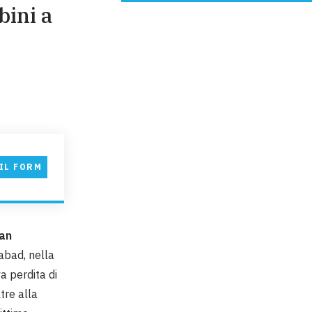
bini a
IL FORM
an
labad, nella
a perdita di
ltre alla