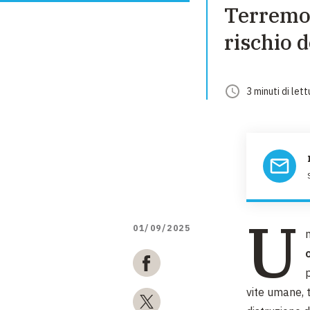
Terremot
rischio 
3
minuti
di lett
U
01/09/2025
p
vite umane, t