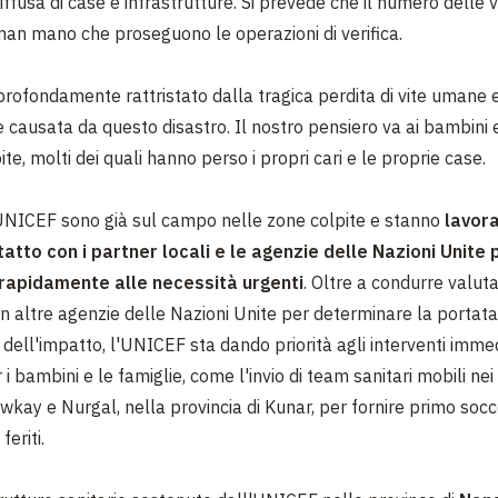
iffusa di case e infrastrutture. Si prevede che il numero delle v
n mano che proseguono le operazioni di verifica.
rofondamente rattristato dalla tragica perdita di vite umane 
 causata da questo disastro. Il nostro pensiero va ai bambini e
ite, molti dei quali hanno perso i propri cari e le proprie case.
UNICEF sono già sul campo nelle zone colpite e stanno
lavor
atto con i partner locali e le agenzie delle Nazioni Unite 
rapidamente alle necessità urgenti
. Oltre a condurre valuta
n altre agenzie delle Nazioni Unite per determinare la portata
dell'impatto, l'UNICEF sta dando priorità agli interventi immed
 i bambini e le famiglie, come l'invio di team sanitari mobili nei 
awkay e Nurgal, nella provincia di Kunar, per fornire primo soc
feriti.