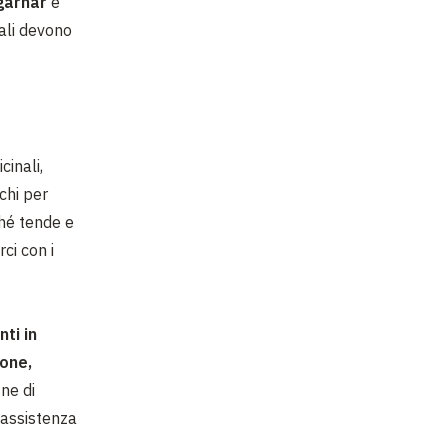
garhar
e
dali devono
cinali,
cchi per
ché tende e
ci con i
ti in
ione,
ine di
'assistenza