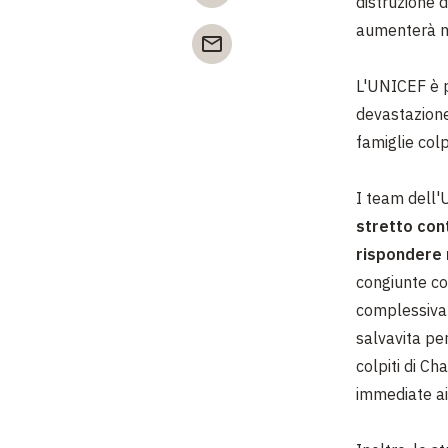
distruzione d
aumenterà ma
L'UNICEF è p
devastazione
famiglie colp
I team dell'
stretto cont
rispondere 
congiunte co
complessiva 
salvavita per
colpiti di Ch
immediate ai 