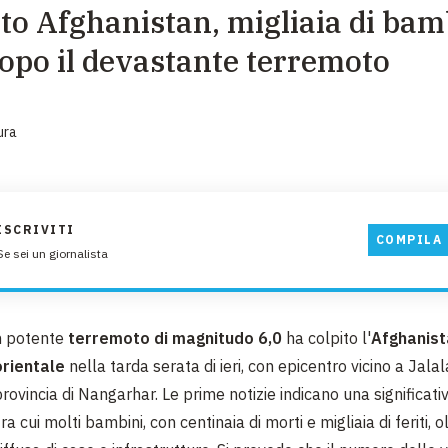
o Afghanistan, migliaia di bam
EMERGENZE
dopo il devastante terremoto
GRANDI DONAZIONI
DIVERSI MODI PER DONARE. SCEGLI IL PIÙ
COMODO PER TE
ura
ISCRIVITI
COMPILA 
Se sei un giornalista
n potente
terremoto di magnitudo 6,0
ha colpito l'
Afghanist
orientale
nella tarda serata di ieri, con epicentro vicino a Jala
rovincia di Nangarhar. Le prime notizie indicano una significativ
ra cui molti bambini, con centinaia di morti e migliaia di feriti, o