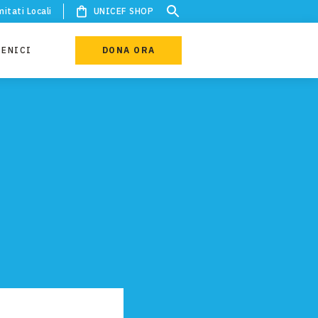
itati Locali
UNICEF SHOP
IENICI
DONA ORA