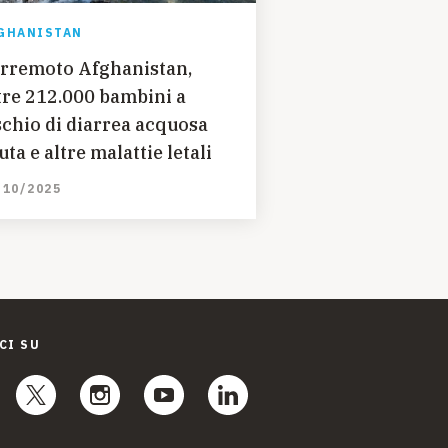
GHANISTAN
rremoto Afghanistan,
tre 212.000 bambini a
schio di diarrea acquosa
uta e altre malattie letali
/10/2025
CI SU