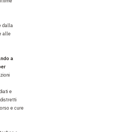
ittime
e dalla
 alle
ando a
per
zioni
iati e
distretti
corso e cure