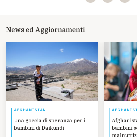
News ed Aggiornamenti
AFGHANISTAN
AFGHANIS
Una goccia di speranza per i
Afghanista
bambini di Daikundi
bambini so
malnutriz